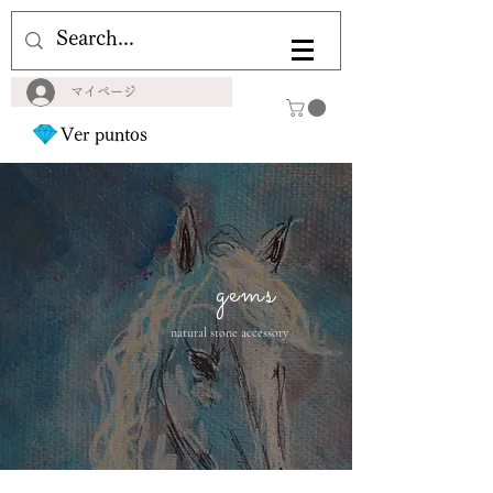
マイページ
Ver puntos
gems
natural stone accessory