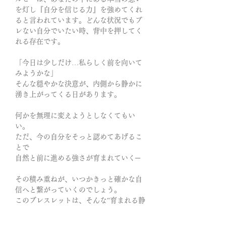
を灯し『自分を信じる力』を強めてくれ
ると言われています。
どんな状況でもブ
レない自分でいたい時、背中を押してく
れる存在です。
「今日は少しだけ…私らしく前を向いて
みようかな」
そんな穏やかな決意が、内側から静かに
湧き上がってくる日があります。
何かを無理に変えようとしなくてもい
い。
ただ、今の自分をそっと認めてあげるこ
とで
自然と前に進める強さが育まれていく─
その積み重ねが、いつかきっと確かな自
信へと繋がっていくのでしょう。
このブレスレットは、そんな
“育まれる静
かな強さ”をそっと支えてくれる存在
で
す。