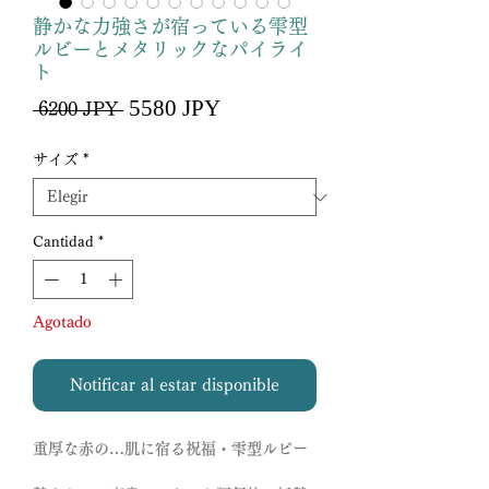
静かな力強さが宿っている雫型
ルビーとメタリックなパイライ
ト
Precio
5580 JPY
Precio
 6200 JPY 
de
oferta
サイズ
*
Cantidad
*
Agotado
Notificar al estar disponible
重厚な赤の…肌に宿る祝福・雫型ルビー