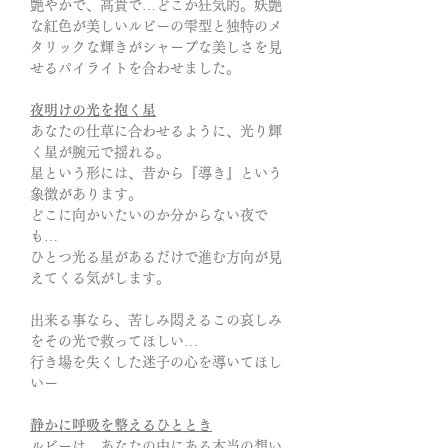
艶やかで、高貴で…どこか狂気的。
妖艶
な紅色が美しいルビーの雫型と独特のメ
タリックな輝きがシャープな美しさを見
せるパイライトを合わせました。
夜明けの光を抱く星
あなたの仕草に合わせるように、光り輝
く星が腕元で揺れる。
星という形には、昔から『導き』という
象徴があります。
どこに向かいたいのか分からない夜で
も…
ひとつ光る星があるだけで進む方向が見
えてくる気がします。
出来る事なら、苦しみ悶えるこの哀しみ
をその光で救ってほしい…
行き場を失くした迷子の心を導いてほし
いー
静かに呼吸を整えるひととき
ルビーは、あなたの中にある本当の想い