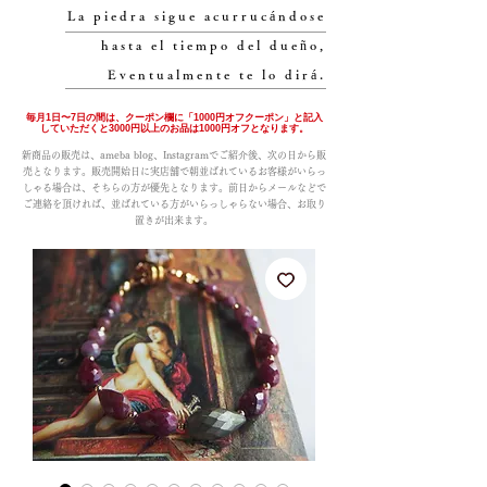
La piedra sigue acurrucándose
hasta el tiempo del dueño,
Eventualmente te lo dirá.
毎月1日〜7日の間は、クーポン欄に「1000円オフクーポン」と記入
していただくと3000円以上のお品は1000円オフとなります。
新商品の販売は、ameba blog、Instagramでご紹介後、次の日から販
売となります。販売開始日に実店舗で朝並ばれているお客様がいらっ
しゃる場合は、そちらの方が優先となります。前日からメールなどで
ご連絡を頂ければ、並ばれている方がいらっしゃらない場合、お取り
置きが出来ます。