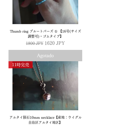
Thumb ring ブルートパーズ ① 【16号(サイズ
調整可)・ゴムタイプ】
Precio
Precio de oferta
1620 JPY
1800 JPY
Agotado
11時完売
アルタイ隕石10mm necklace【産地：ウイグル
自治区アルタイ地区】