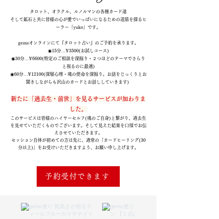
タロット、オラクル、ルノルマンの各種カード達
そして鉱石と共に皆様の心が愛でいっぱいになるための道筋を探るヒ
ーラー「yuko」です。
​gemsオンラインにて『タロット占い』のご予約を承ります。
◉15分…¥3500(お試しコース)
◉30分…¥6600(特定のご相談を深掘り・２つほどのテーマでさらり
と視るのに最適)
◉60分…¥12100(深層心理・魂の使命を深掘り。お話をじっくりとお
聞きしながらも沢山のカードとお話ししていきます)
新たに「過去生・前世」を見る
サービスが加わりま
した。
このサービスは皆様のハイヤーセルフ(魂のご自身)と繋がり、過去生
を見せていただくものでございます。そして見えた結果を口頭でお伝
えさせていただきます。
セッション自体が初めての方は先に、通常の「カードヒーリング(30
分以上)」をお受けいただきますよう、お願い申し上げます。
予約受付できます