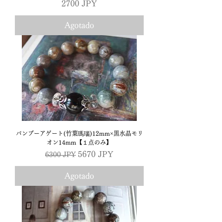
Precio
2700 JPY
Agotado
バンブーアゲート(竹葉瑪瑙)12mm×黒水晶モリ
オン14mm【１点のみ】
Precio
Precio de oferta
5670 JPY
6300 JPY
Agotado