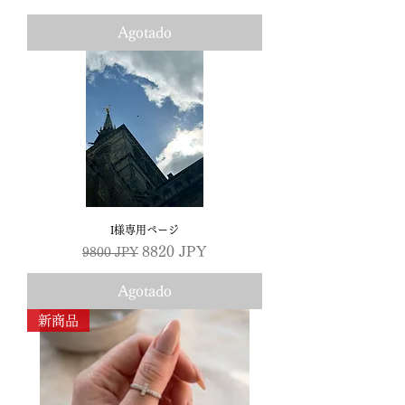
Agotado
I様専用ページ
Precio
Precio de oferta
8820 JPY
9800 JPY
Agotado
新商品