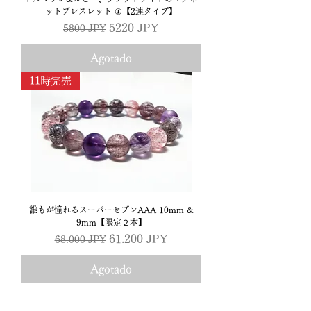
ットブレスレット ①【2連タイプ】
Precio
Precio de oferta
5220 JPY
5800 JPY
Agotado
11時完売
誰もが憧れるスーパーセブンAAA 10mm &
9mm【限定２本】
Precio
Precio de oferta
61.200 JPY
68.000 JPY
Agotado