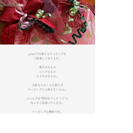
gemsでは様々なラッピングを
ご提案しております。
華やかなもの
シックなもの
ささやかなもの。
大切な人のことを想えば
ラッピングにも拘りたいもの。
ジェムズは”特別なパッケージ”に
包んでご用意いたします。
ラッピングは無料です。
ご注文の際、備考欄にて
「ラッピング希望」と
​ご記入ください。