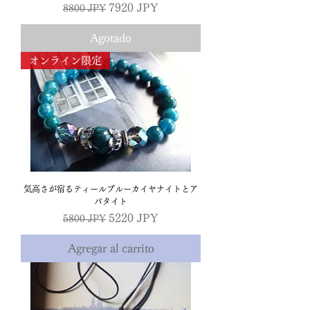
Precio
Precio de oferta
7920 JPY
8800 JPY
Agotado
オンライン限定
気高さが宿るティールブルーカイヤナイトとア
パタイト
Precio
Precio de oferta
5220 JPY
5800 JPY
Agregar al carrito