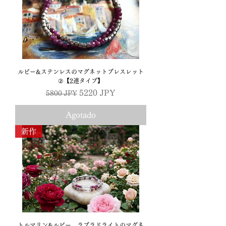
ルビー&ステンレスのマグネットブレスレット
②【2連タイプ】
Precio
Precio de oferta
5220 JPY
5800 JPY
Agotado
新作
トルマリン&ルビー、ラブラドライトのマグネ