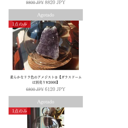
Precio
Precio de oferta
8820 JPY
9800 JPY
Agotado
1点のみ
柔らかなリラ色のアメジスト②【ガラスドーム
は別売り¥2000】
Precio
Precio de oferta
6120 JPY
6800 JPY
Agotado
1点のみ