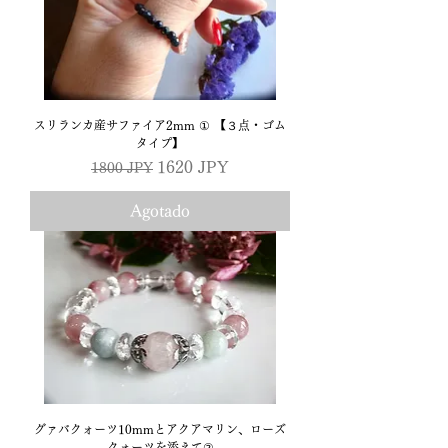
スリランカ産サファイア2mm ① 【３点・ゴム
タイプ】
Precio
Precio de oferta
1620 JPY
1800 JPY
Agotado
グァバクォーツ10mmとアクアマリン、ローズ
クォーツを添えて②