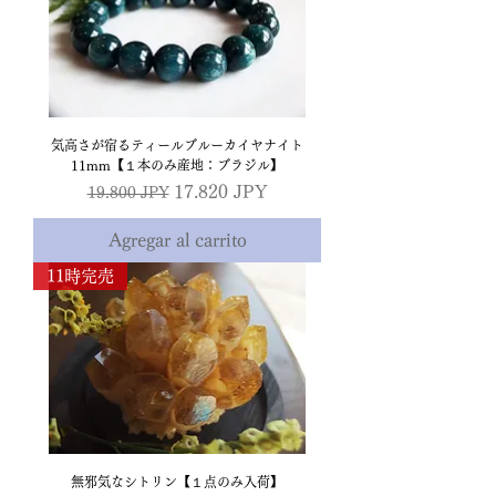
気高さが宿るティールブルーカイヤナイト
11mm【１本のみ産地：ブラジル】
Precio
Precio de oferta
17.820 JPY
19.800 JPY
Agregar al carrito
11時完売
無邪気なシトリン【１点のみ入荷】