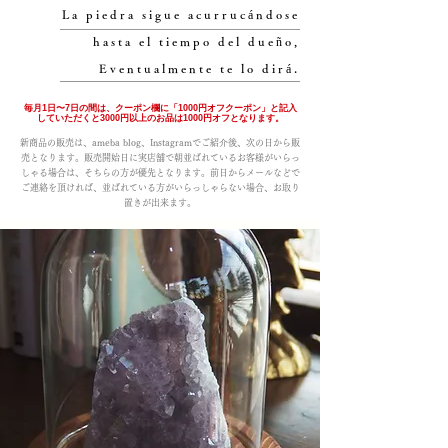
La piedra sigue acurrucándose
hasta el tiempo del dueño,
Eventualmente te lo dirá.
毎月1日〜7日の間は、クーポン欄に「1000円オフクーポン」と記入
していただくと3000円以上のお品は1000円オフとなります。
新商品の販売は、ameba blog、Instagramでご紹介後、次の日から販
売となります。販売開始日に実店舗で朝並ばれているお客様がいらっ
しゃる場合は、そちらの方が優先となります。前日からメールなどで
ご連絡を頂ければ、並ばれている方がいらっしゃらない場合、お取り
置きが出来ます。