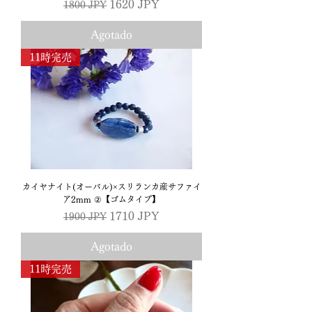
Precio
Precio de oferta
1620 JPY
1800 JPY
Agotado
11時完売
カイヤナイト(オーバル)×スリランカ産サファイ
ア2mm ②【ゴムタイプ】
Precio
Precio de oferta
1710 JPY
1900 JPY
Agotado
11時完売