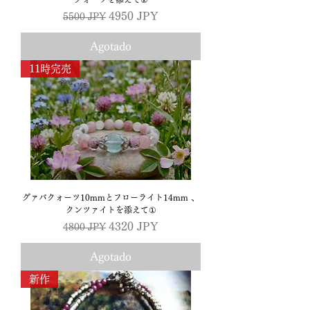
Precio
Precio de oferta
4950 JPY
5500 JPY
Agotado
11時完売
グァバクォーツ10mmとフローライト14mm 、
クンツァイトを添えて①
Precio
Precio de oferta
4320 JPY
4800 JPY
Agotado
新作