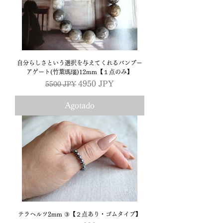
自分らしさという選択を与えてくれるバンブー
アゲート(竹葉瑪瑙)12mm【１点のみ】
Precio
Precio de oferta
4950 JPY
5500 JPY
Agotado
テラヘルツ2mm ③【２点あり・ゴムタイプ】