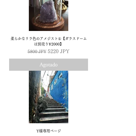
柔らかなリラ色のアメジスト①【ガラスドーム
は別売り¥2000】
Precio
Precio de oferta
5220 JPY
5800 JPY
Agotado
Y様専用ページ