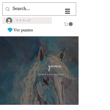
マイページ
Ver puntos
gems
natural stone accessory