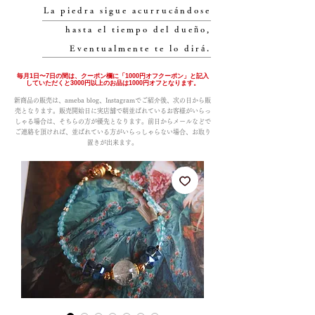
La piedra sigue acurrucándose
hasta el tiempo del dueño,
Eventualmente te lo dirá.
毎月1日〜7日の間は、クーポン欄に「1000円オフクーポン」と記入
していただくと3000円以上のお品は1000円オフとなります。
新商品の販売は、ameba blog、Instagramでご紹介後、次の日から販
売となります。販売開始日に実店舗で朝並ばれているお客様がいらっ
しゃる場合は、そちらの方が優先となります。前日からメールなどで
ご連絡を頂ければ、並ばれている方がいらっしゃらない場合、お取り
置きが出来ます。