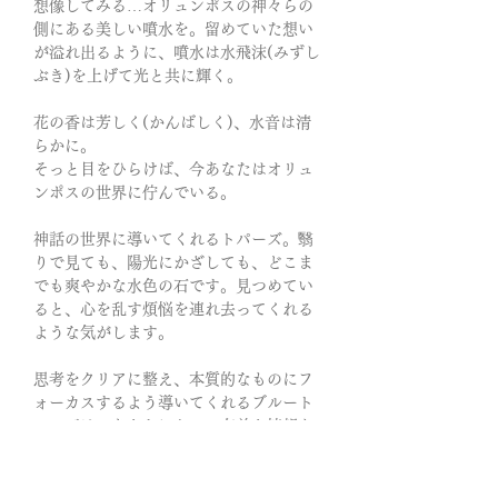
想像してみる…オリュンポスの神々らの
側にある美しい噴水を。留めていた想い
が溢れ出るように、噴水は水飛沫(みずし
ぶき)を上げて光と共に輝く。
花の香は芳しく(かんばしく)、水音は清
らかに。
そっと目をひらけば、今あなたはオリュ
ンポスの世界に佇んでいる。
神話の世界に導いてくれるトパーズ。翳
りで見ても、陽光にかざしても、どこま
でも爽やかな水色の石です。見つめてい
ると、心を乱す煩悩を連れ去ってくれる
ような気がします。
思考をクリアに整え、本質的なものにフ
ォーカスするよう導いてくれるブルート
パーズは、あなたにとって有益な情報を
キャッチしながら、物事を適切に判断
し、機転を利かせることができるように
促してくれる石。