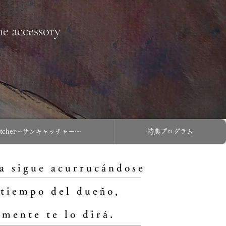
ne accessory
catcher〜サンキャッチャー〜
特典プログラム
a sigue acurrucándose
 tiempo del dueño,
mente te lo dirá.