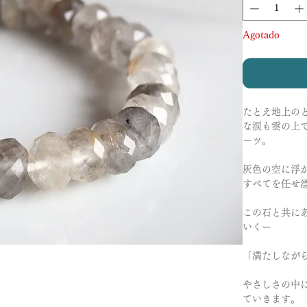
Agotado
たとえ地上の
な涙も雲の上
ーツ。
灰色の空に浮
すべてを任せ
この石と共に
いくー
「満たしなが
やさしさの中
ていきます。