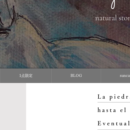
natural sto
1点限定
BLOG
sun
La piedr
hasta el
Eventual