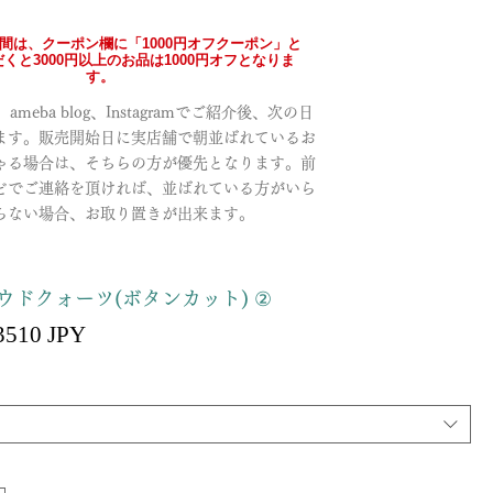
の間は、クーポン欄に「1000円オフクーポン」と
くと3000円以上のお品は1000円オフとなりま
す。
meba blog、Instagramでご紹介後、次の日
ます。販売開始日に実店舗で朝並ばれているお
ゃる場合は、そちらの方が優先となります。前
どでご連絡を頂ければ、並ばれている方がいら
らない場合、お取り置きが出来ます。
ウドクォーツ(ボタンカット) ②
Precio
3510 JPY
recio
de
oferta