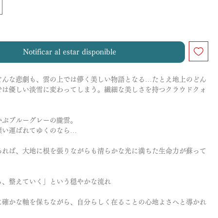
Notificar al estar disponible
どんな悲劇も、雲の上では儚く美しい物語となる…たとえ地上のどん
では優しい淡雪に変わってしまう。繊細な美しさを持つクラウドクォ
かぶブルーグレーの朧雲。
漂い運ばれてゆくのなら…
あれば、大地に根を張りながらも清らかな光に満ちた生命力が蘇って
ら、整えていく」という穏やかな流れ
に確かな軸を保ちながら、自分らしく在ることの心地よさへと導かれ