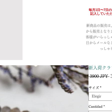
毎月1日〜7日
記入していただ
新商品の販売は、a
から販売となり
客様がいらっし
日からメールな
っしゃ
新入荷クラ
P
 3900 JPY 
サイズ
*
Elegir
Cantidad
*