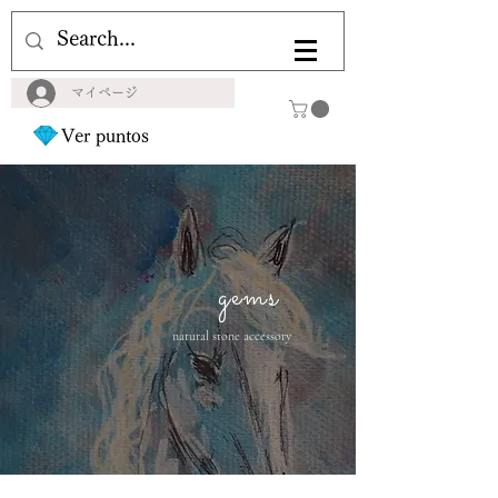
マイページ
Ver puntos
gems
natural stone accessory