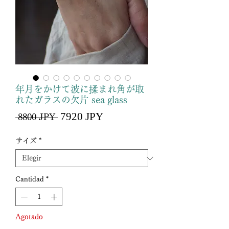
年月をかけて波に揉まれ角が取
れたガラスの欠片 sea glass
Precio
7920 JPY
Precio
 8800 JPY 
de
oferta
サイズ
*
Cantidad
*
Agotado