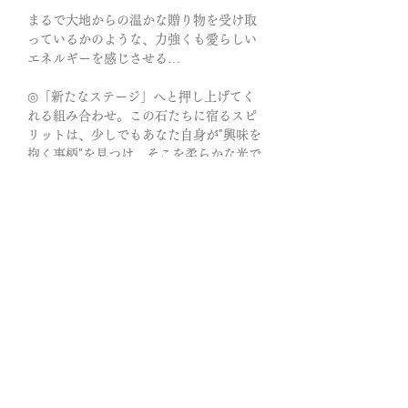
まるで大地からの温かな贈り物を受け取
っているかのような、力強くも愛らしい
エネルギーを感じさせる…
◎「新たなステージ」へと押し上げてく
れる組み合わせ。この石たちに宿るスピ
リットは、少しでもあなた自身が"興味を
抱く事柄"を見つけ、そこを柔らかな光で
照らし、日々の生活がよりキラキラと輝
くようサポートすると言われています。
常に柔軟な姿勢を保ちながらも、自己を
確立させ、自信へと結び付けてくれる力
が湧き上がってくるのを感じるはずで
す。
あなたがどのルートを辿ることになった
としても、常に傍らで見守り、寄り添っ
てくれる存在からは、心強さと勇気が与
えられるはずです。