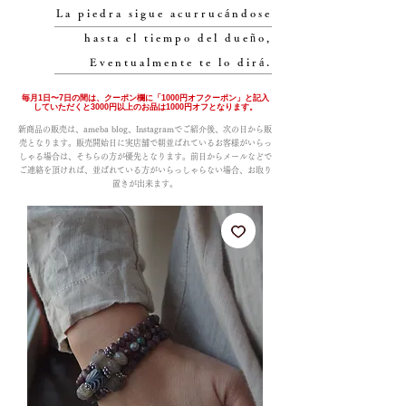
La piedra sigue acurrucándose
hasta el tiempo del dueño,
Eventualmente te lo dirá.
毎月1日〜7日の間は、クーポン欄に「1000円オフクーポン」と記入
していただくと3000円以上のお品は1000円オフとなります。
新商品の販売は、ameba blog、Instagramでご紹介後、次の日から販
売となります。販売開始日に実店舗で朝並ばれているお客様がいらっ
しゃる場合は、そちらの方が優先となります。前日からメールなどで
ご連絡を頂ければ、並ばれている方がいらっしゃらない場合、お取り
置きが出来ます。