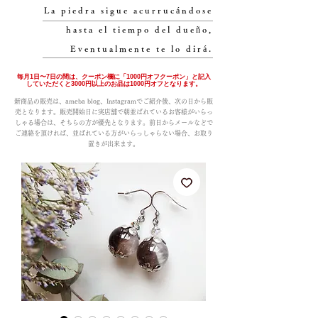
La piedra sigue acurrucándose
hasta el tiempo del dueño,
Eventualmente te lo dirá.
毎月1日〜7日の間は、クーポン欄に「1000円オフクーポン」と記入
していただくと3000円以上のお品は1000円オフとなります。
新商品の販売は、ameba blog、Instagramでご紹介後、次の日から販
売となります。販売開始日に実店舗で朝並ばれているお客様がいらっ
しゃる場合は、そちらの方が優先となります。前日からメールなどで
ご連絡を頂ければ、並ばれている方がいらっしゃらない場合、お取り
置きが出来ます。