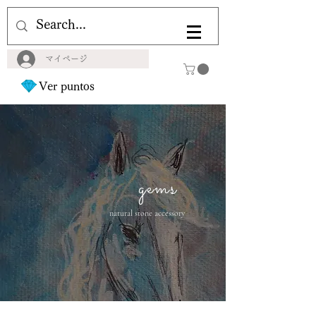
マイページ
Ver puntos
gems
natural stone accessory