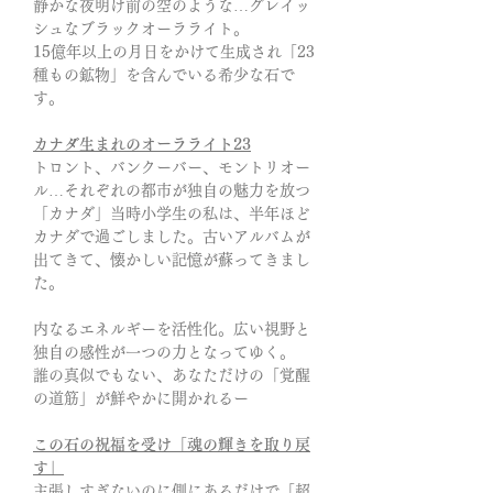
静かな夜明け前の空のような…グレイッ
シュなブラックオーラライト。
15億年以上の月日をかけて生成され「23
種もの鉱物」を含んでいる希少な石で
す。
カナダ生まれのオーラライト23
トロント、バンクーバー、モントリオー
ル…それぞれの都市が独自の魅力を放つ
「カナダ」当時小学生の私は、半年ほど
カナダで過ごしました。古いアルバムが
出てきて、懐かしい記憶が蘇ってきまし
た。
内なるエネルギーを活性化。広い視野と
独自の感性が一つの力となってゆく。
誰の真似でもない、あなただけの「覚醒
の道筋」が鮮やかに開かれるー
この石の祝福を受け「魂の輝きを取り戻
す」
主張しすぎないのに側にあるだけで「超