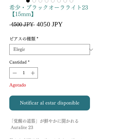
希少・ブラックオーラライト23
【15mm】
Precio
4050 JPY
Precio
 4500 JPY 
de
oferta
ピアスの種類
*
Cantidad
*
Agotado
Notificar al estar disponible
「覚醒の道筋」が鮮やかに開かれる
Auralite 23