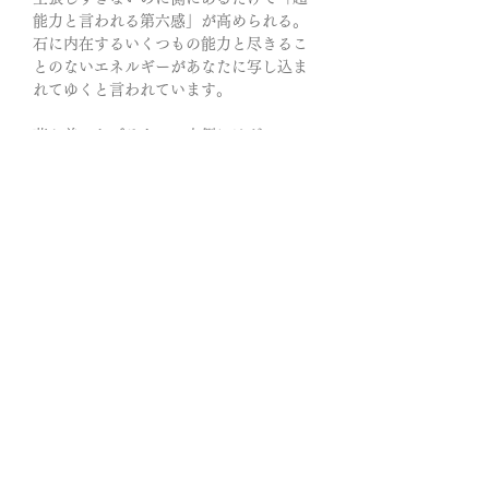
能力と言われる第六感」が高められる。
石に内在するいくつもの能力と尽きるこ
とのないエネルギーがあなたに写し込ま
れてゆくと言われています。
落ち着いたブラウン、内側にはグレーの
輝き─この対比は“潜在意識の深い層にあ
る光”をも象徴しています。自分の内側に
眠っていた強さや、まだ使われていなか
った感性の片鱗に気づくきっかけをくれ
るような…そんな印象を持つ石です。
艶を含んだような濃密なブラウングレー
と呼べばよいのでしょうか。
シンプルな装いに添えるだけで、耳元に
ドラマティックな世界が広がります。
この石のキーワード
【全チャクラに呼応、魂の再インストー
ル、超人的、御業、瞬間的、霊的濃度、
神霊、浄化、覚醒、修復、復活と目覚