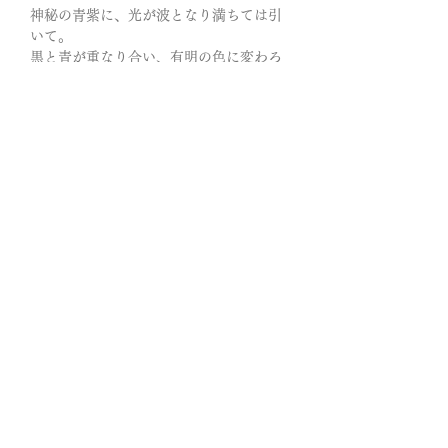
神秘の青紫に、光が波となり満ちては引
いて。
黒と青が重なり合い、有明の色に変わろ
うとしているー
朝に昼に夜にと眺めるたびに想像を掻き
立てて、遊び心を誘います。あなたの寂
しさはこの青紫に流れ込み、希望へと導
かれていきますように。
『闇夜の不安や孤独を打破し、
可能性や才能に光を照らし続ける』
力強い虎眼の光は、洞察力を高めて物事
の本質を見抜き、チャンスを上手く掴む
ことが出来るようにサポートすると言わ
れています。
「現状を打破する、光明を呼ぶ」
傍にあれば、もやもやとした不安感や閉
塞感をすべて消し去り、あなたに光明を