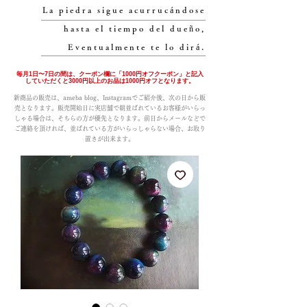
La piedra sigue acurrucándose
hasta el tiempo del dueño,
Eventualmente te lo dirá.
毎月1日〜7日の間は、クーポン欄に「1000円オフクーポン」と記入
していただくと3000円以上のお品は1000円オフとなります。
新商品の販売は、ameba blog、Instagramでご紹介後、次の日から販
売となります。販売開始日に実店舗で朝並ばれているお客様がいらっ
しゃる場合は、そちらの方が優先となります。前日からメールなどで
ご連絡を頂ければ、並ばれている方がいらっしゃらない場合、お取り
置きが出来ます。