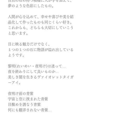
自然の石の持つ模様に人が手を加えて、
夢のような色彩にしたもの。
人間が心を込めて、幸せや喜びや美を結
晶化して作ったものも同じくらい好き。
これからも、どちらも大切にしていこう
と思います。
目に映る魅力だけでなく、
１つの１つの石に物語が溢れ出している
ようです。
黎明(れいめい・夜明け)は迷って…
夜を終わりにして良いものか…
美しき闇を生きるヴァイオレットタイガ
ーアイ。
夜明け前の青紫
宇宙と空に挟まれた青紫
目醒めを誘なう青紫
何にも翻弄されない青紫…