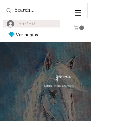
マイページ
Ver puntos
gems
natural stone accessory