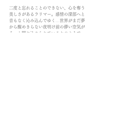
二度と忘れることのできない、心を奪う
美しさがあるラリマー。感情の深部へと
音もなく沁み込んでゆく…世界がまだ夢
から醒めきらない夜明け前の儚い空気が
そっと閉じ込められているかのようで
す。
ラリマーは”内なる女神性”を目覚めさせ
る石と言われています。
避けられない変化の中を通り過ぎる時に
伴う苦痛や困難を軽減していく…
いつの間にか心にゆとりが生まれ始め、
呼吸が整い、あらゆるリズムが整い始め
てゆくと言われています。
ふと光の中の腕元を見つめると神話の世
界へ誘われてゆきそう。零れるほどの水
色の煌めき…儚い和音のような連なりは
光に触れるたびやさしく息づきます。