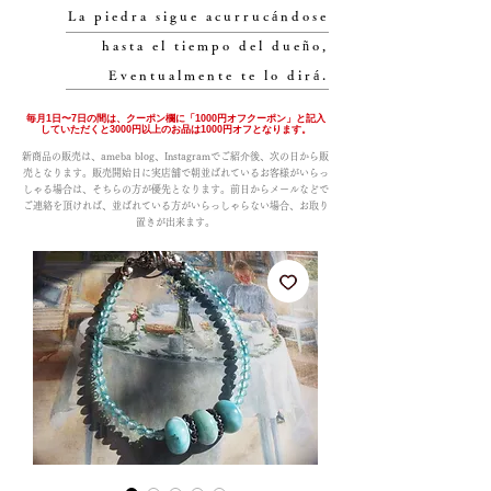
La piedra sigue acurrucándose
hasta el tiempo del dueño,
Eventualmente te lo dirá.
毎月1日〜7日の間は、クーポン欄に「1000円オフクーポン」と記入
していただくと3000円以上のお品は1000円オフとなります。
新商品の販売は、ameba blog、Instagramでご紹介後、次の日から販
売となります。販売開始日に実店舗で朝並ばれているお客様がいらっ
しゃる場合は、そちらの方が優先となります。前日からメールなどで
ご連絡を頂ければ、並ばれている方がいらっしゃらない場合、お取り
置きが出来ます。