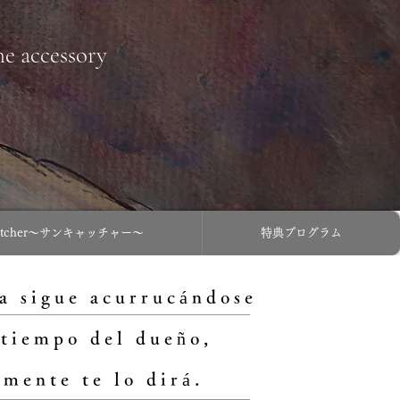
ne accessory
catcher〜サンキャッチャー〜
特典プログラム
a sigue acurrucándose
 tiempo del dueño,
mente te lo dirá.