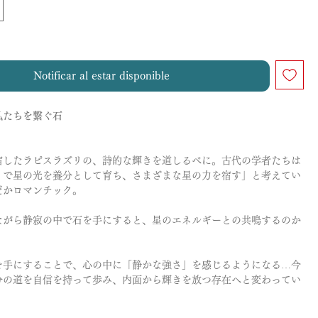
Notificar al estar disponible
私たちを繋ぐ石
宿したラピスラズリの、詩的な輝きを道しるべに。古代の学者たちは
くで星の光を養分として育ち、さまざまな星の力を宿す」と考えてい
だかロマンチック。
ながら静寂の中で石を手にすると、星のエネルギーとの共鳴するのか
を手にすることで、心の中に「静かな強さ」を感じるようになる…今
分の道を自信を持って歩み、内面から輝きを放つ存在へと変わってい