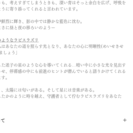
きも、考えすぎてしまうときも、深い青はそっと余白を広げ、呼吸を
ように寄り添ってくれると言われています。
が鮮烈に輝き、影の中では静かな藍色に沈む。
まさに昼と夜の移ろいのようー
のようなラピスラズリ
私はあなたの道を照らす光となり、あなたの心に明晰性(めいせきせ
ましょう」
した迷子の星のような心を導いてくれる…暗い中に小さな光を見出す
させ、停滞感の中にも前進のヒントが潜んでいると語りかけてくれる
ます。
り、太陽には匂いがある。そして星には音楽がある。
したかのように時を越え、守護者として佇むラピスラズリをあなた
いて