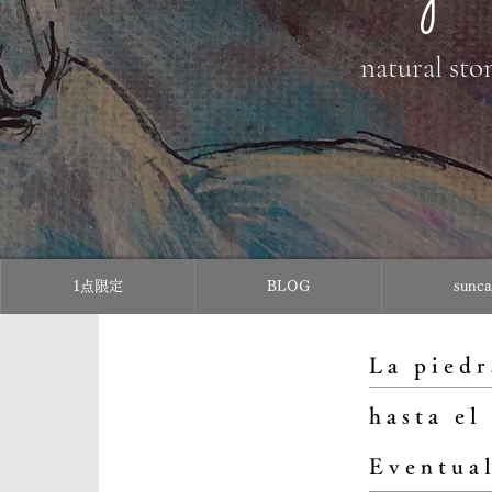
natural sto
1点限定
BLOG
sun
La piedr
hasta el
Eventual