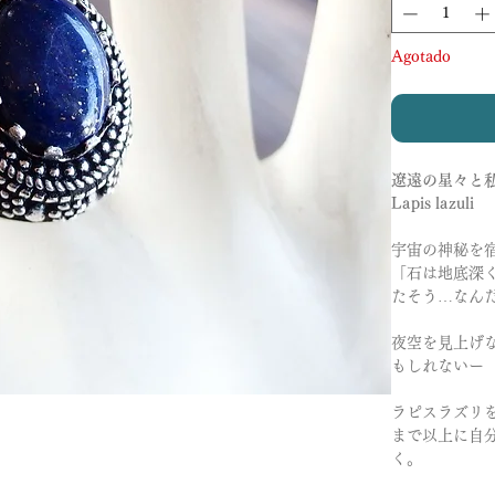
Agotado
遼遠の星々と
Lapis lazuli
宇宙の神秘を
「石は地底深
たそう…なん
夜空を見上げ
もしれないー
ラピスラズリ
まで以上に自
く。