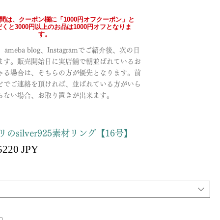
の間は、クーポン欄に「1000円オフクーポン」と
くと3000円以上のお品は1000円オフとなりま
す。
meba blog、Instagramでご紹介後、次の日
ます。販売開始日に実店舗で朝並ばれているお
ゃる場合は、そちらの方が優先となります。前
どでご連絡を頂ければ、並ばれている方がいら
らない場合、お取り置きが出来ます。
のsilver925素材リング【16号】
Precio
5220 JPY
recio
de
oferta