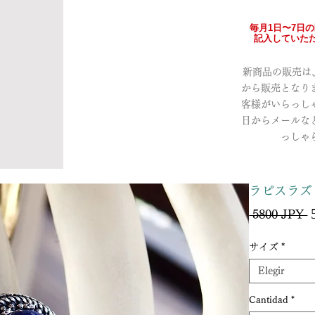
毎月1日〜7日
記入していただ
新商品の販売は、a
から販売となり
客様がいらっし
日からメールな
っしゃ
ラピスラズリ
P
 5800 JPY 
サイズ
*
Elegir
Cantidad
*