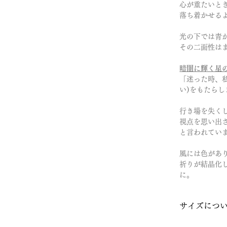
心が重たいと
落ち着かせる
光の下では青
その二面性は
暗闇に輝く星
「迷った時、
い)をもたらし
行き場を失く
視点を思い出
と言われてい
風には色があ
祈りが結晶化
に。
サイズにつ
16号