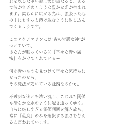
れを映した儚い碧…光が当たると、まる
で波がさざめくような豊かな光が生まれ
ます。柔らかに広がる光は、強張った心
の中にもすっと溶け込むように射し込ん
でくるようです。
このアクアマリンには”青の守護女神”が
ついていて、
あなたが眠っている間『幸せな青い魔
法』をかけてくれているー
何か青いものを見つけて幸せな気持ちに
なったのなら、
その魔法が効いている証拠なのかも。
不透明な迷いを洗い流し、こじれた関係
も清らかな水のように透き通ってゆく。
自らに厳しすぎる価値判断を解き放ち、
常に「最良」のみを選択する強さを与え
ると言われています。
濃い色、ふわっと淡い色、白いヴェール