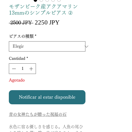
モザンビーク産アクアマリン
13mmのシンプルピアス ②
Precio
2250 JPY
Precio
 2500 JPY 
de
oferta
ピアスの種類
*
Cantidad
*
Agotado
Notificar al estar disponible
青の女神たちが贈った祝福の石
水色に宿る優しさを感じる。人魚の尾ひ