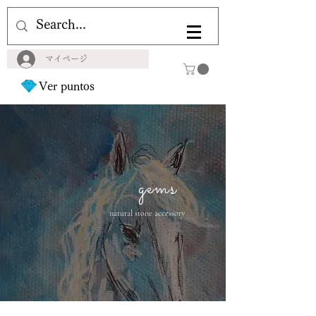
マイページ
Ver puntos
gems
natural stone accessory