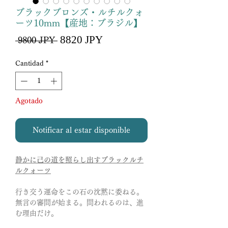
ブラックブロンズ・ルチルクォ
ーツ10mm【産地：ブラジル】
Precio
8820 JPY
Precio
 9800 JPY 
de
oferta
Cantidad
*
Agotado
Notificar al estar disponible
静かに己の道を照らし出すブラックルチ
ルクォーツ
行き交う運命をこの石の沈黙に委ねる。
無言の審問が始まる。問われるのは、進
む理由だけ。