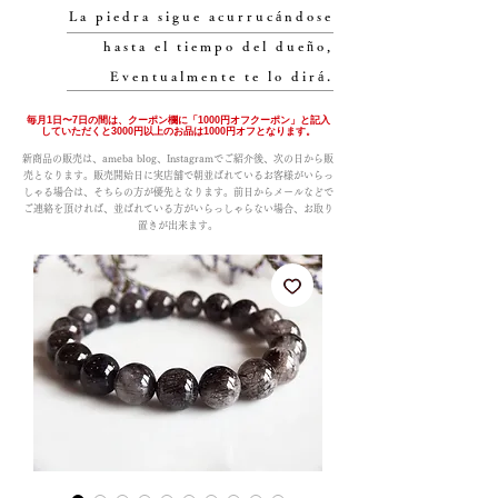
La piedra sigue acurrucándose
hasta el tiempo del dueño,
Eventualmente te lo dirá.
毎月1日〜7日の間は、クーポン欄に「1000円オフクーポン」と記入
していただくと3000円以上のお品は1000円オフとなります。
新商品の販売は、ameba blog、Instagramでご紹介後、次の日から販
売となります。販売開始日に実店舗で朝並ばれているお客様がいらっ
しゃる場合は、そちらの方が優先となります。前日からメールなどで
ご連絡を頂ければ、並ばれている方がいらっしゃらない場合、お取り
置きが出来ます。