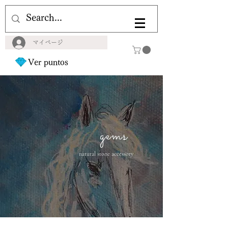
マイページ
Ver puntos
gems
natural stone accessory