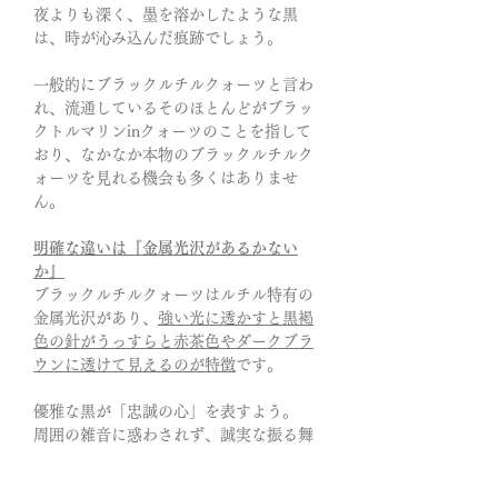
夜よりも深く、墨を溶かしたような黒
は、時が沁み込んだ痕跡でしょう。
一般的にブラックルチルクォーツと言わ
れ、流通しているそのほとんどがブラッ
クトルマリンinクォーツのことを指して
おり、なかなか本物のブラックルチルク
ォーツを見れる機会も多くはありませ
ん。
明確な違いは『金属光沢があるかない
か』
ブラックルチルクォーツはルチル特有の
金属光沢があり、
強い光に透かすと黒褐
色の針がうっすらと赤茶色やダークブラ
ウンに透けて見えるのが特徴
です。
優雅な黒が「忠誠の心」を表すよう。
周囲の雑音に惑わされず、誠実な振る舞
いで確かな信頼を築いていく。