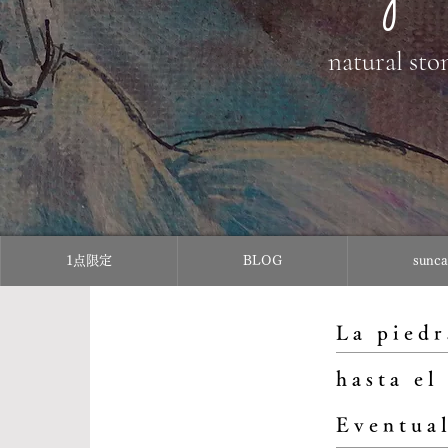
natural sto
1点限定
BLOG
sun
La piedr
hasta el
Eventual