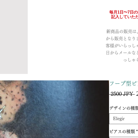
毎月1日〜7日
記入していただ
新商品の販売は、a
から販売となり
客様がいらっし
日からメールな
っしゃ
フープ型ピ
P
 2500 JPY 
デザインの種
Elegir
ピアスの種類
*