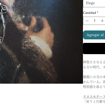
Elegir
Cantidad
*
Agregar al 
神聖さを与え
る古の時代、
横顔には当の
かんでいる。
特別感を添え
クロスモチー
「祈りと行動