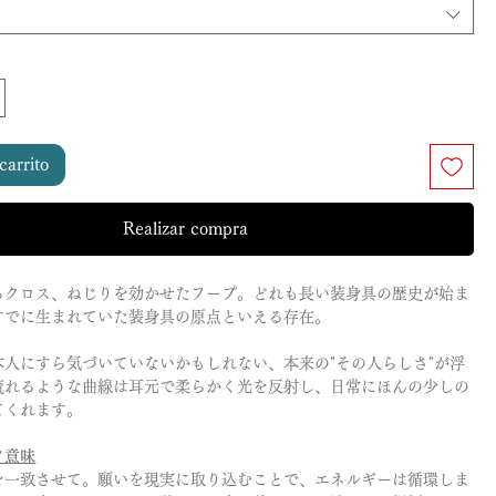
carrito
Realizar compra
るクロス、ねじりを効かせたフープ。どれも長い装身具の歴史が始ま
すでに生まれていた装身具の原点といえる存在。
本人にすら気づいていないかもしれない、本来の"その人らしさ"が浮
流れるような曲線は耳元で柔らかく光を反射し、日常にほんの少しの
てくれます。
フ意味
を一致させて。願いを現実に取り込むことで、エネルギーは循環しま