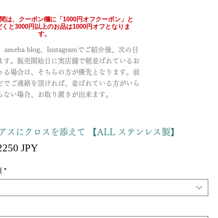
の間は、クーポン欄に「1000円オフクーポン」と
くと3000円以上のお品は1000円オフとなりま
す。
meba blog、Instagramでご紹介後、次の日
ます。販売開始日に実店舗で朝並ばれているお
ゃる場合は、そちらの方が優先となります。前
どでご連絡を頂ければ、並ばれている方がいら
らない場合、お取り置きが出来ます。
アスにクロスを添えて 【ALL ステンレス製】
Precio
2250 JPY
recio
de
oferta
類
*