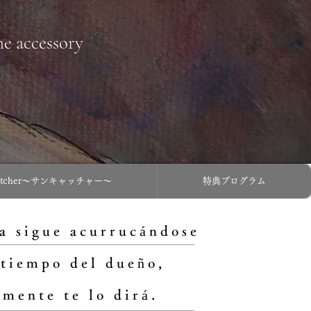
ne accessory
catcher〜サンキャッチャー〜
特典プログラム
a sigue acurrucándose
 tiempo del dueño,
mente te lo dirá.