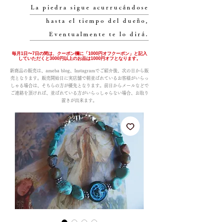
La piedra sigue acurrucándose
hasta el tiempo del dueño,
Eventualmente te lo dirá.
毎月1日〜7日の間は、クーポン欄に「1000円オフクーポン」と記入
していただくと3000円以上のお品は1000円オフとなります。
新商品の販売は、ameba blog、Instagramでご紹介後、次の日から販
売となります。販売開始日に実店舗で朝並ばれているお客様がいらっ
しゃる場合は、そちらの方が優先となります。前日からメールなどで
ご連絡を頂ければ、並ばれている方がいらっしゃらない場合、お取り
置きが出来ます。