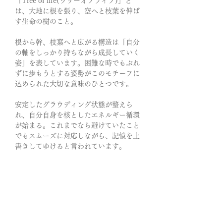
「Tree of life(ツリーオブライフ)」と
は、大地に根を張り、空へと枝葉を伸ば
す生命の樹のこと。
根から幹、枝葉へと広がる構造は「自分
の軸をしっかり持ちながら成長していく
姿」を表しています。困難な時でもぶれ
ずに歩もうとする姿勢がこのモチーフに
込められた大切な意味のひとつです。
安定したグラウディング状態が整えら
れ、自分自身を核としたエネルギー循環
が始まる。これまでなら避けていたこと
でもスムーズに対応しながら、記憶を上
書きしてゆけると言われています。
「つい最悪の想像をしてしまう」「心配
性だ」と感じていたならば、この石たち
と出会ってから、より楽に呼吸しやすく
なったと感じるかもしれません。
止まった時間すら、動かしてしまいそう
な美しさ。