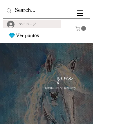
マイページ
Ver puntos
gems
natural stone accessory