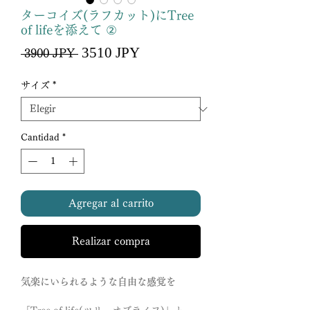
ターコイズ(ラフカット)にTree
of lifeを添えて ②
Precio
3510 JPY
Precio
 3900 JPY 
de
oferta
サイズ
*
Cantidad
*
Agregar al carrito
Realizar compra
気楽にいられるような自由な感覚を