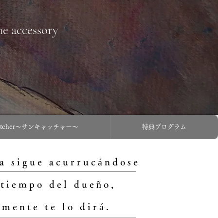
ne accessory
catcher〜サンキャッチャー〜
特典プログラム
a sigue acurrucándose
 tiempo del dueño,
mente te lo dirá.