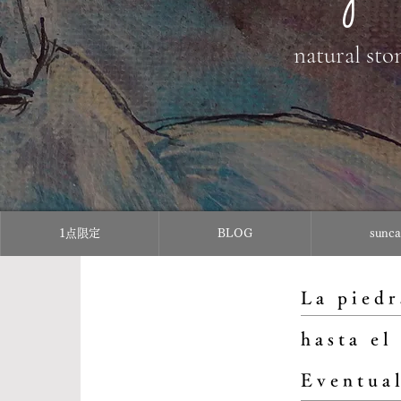
natural sto
1点限定
BLOG
sun
La piedr
hasta el
Eventual