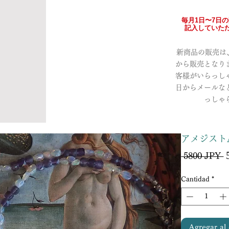
毎月1日〜7日
記入していただ
新商品の販売は、a
から販売となり
客様がいらっし
日からメールな
っしゃ
アメジスト
P
 5800 JPY 
Cantidad
*
Agregar al 