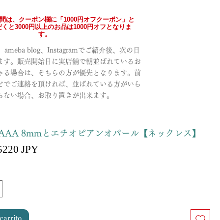
の間は、クーポン欄に「1000円オフクーポン」と
くと3000円以上のお品は1000円オフとなりま
す。
meba blog、Instagramでご紹介後、次の日
ます。販売開始日に実店舗で朝並ばれているお
ゃる場合は、そちらの方が優先となります。前
どでご連絡を頂ければ、並ばれている方がいら
らない場合、お取り置きが出来ます。
AAA 8mmとエチオピアンオパール【ネックレス】
Precio
5220 JPY
recio
de
oferta
carrito