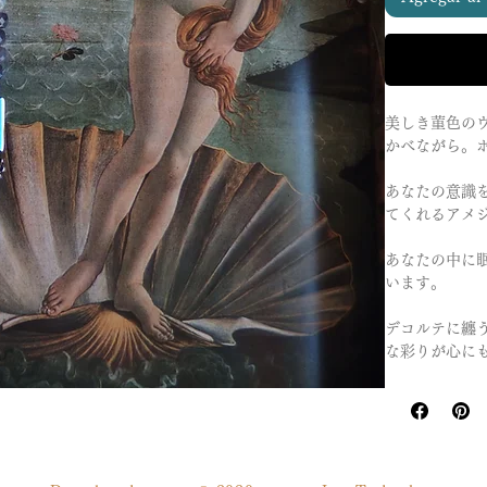
美しき菫色の
かべながら。
あなたの意識
てくれるアメ
あなたの中に
います。
デコルテに纏
な彩りが心に