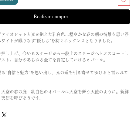
Realizar compra
ヴァイオレットと光を抱えた乳白色…穏やかな春の朝の情景を思い浮
ホワイトが織りなす"優しさ"を紡ぐネックレスとなりました。
を押し上げ、今いるステージから一段上のステージへとエスコートし
ジスト。自分のあらゆる全てを肯定していけるオパール。
眠る”自信と魅力”を思い出し、光の道を引き寄せてゆけると言われて
う天空の春の庭…乳白色のオパールは天空を舞う天使のように。新鮮
も天使を呼びそうです。