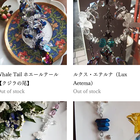
Quick View
Quick View
Whale Tail ホエールテール
ルクス・エテルナ（Lux
【クジラの尾】
Aeterna）
ut of stock
Out of stock