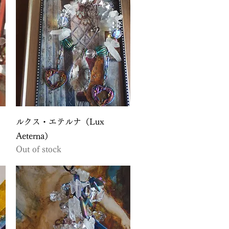
Quick View
ルクス・エテルナ（Lux
Aeterna）
Out of stock