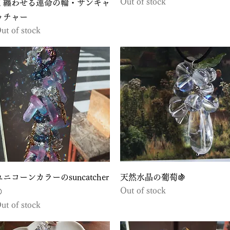
Out of stock
く纏わせる運命の輪・サンキャ
ッチャー
ut of stock
Quick View
Quick View
ユニコーンカラーのsuncatcher
天然水晶の葡萄🍇
Out of stock
①
ut of stock