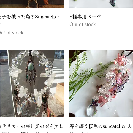
Quick View
Quick View
帽子を被った鳥のSuncatcher
S様専用ページ
Out of stock
①
ut of stock
Quick View
Quick View
《ラリマーの雫》光の衣を美し
春を纏う桜色のsuncatcher ②