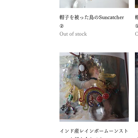
Quick View
帽子を被った鳥のSuncatcher
②
Out of stock
O
Quick View
インド産レインボームーンスト