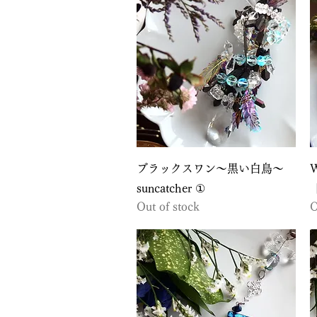
Quick View
ブラックスワン〜黒い白鳥〜
suncatcher ①
Out of stock
O