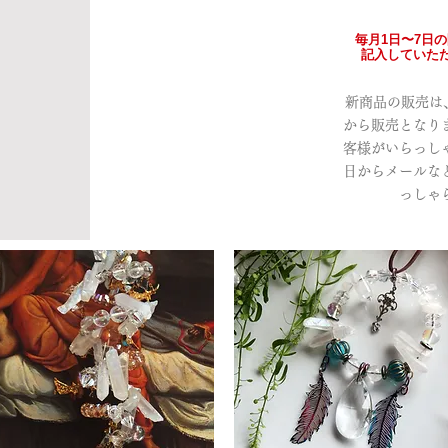
毎月1日〜7日
記入していただ
新商品の販売は、a
から販売となり
客様がいらっし
日からメールな
っしゃ