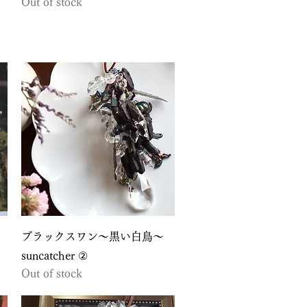
Out of stock
Quick View
ブラックスワン〜黒い白鳥〜
suncatcher ②
Out of stock