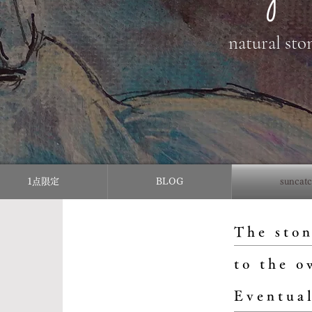
natural sto
1点限定
BLOG
sunc
The ston
to the o
Eventual