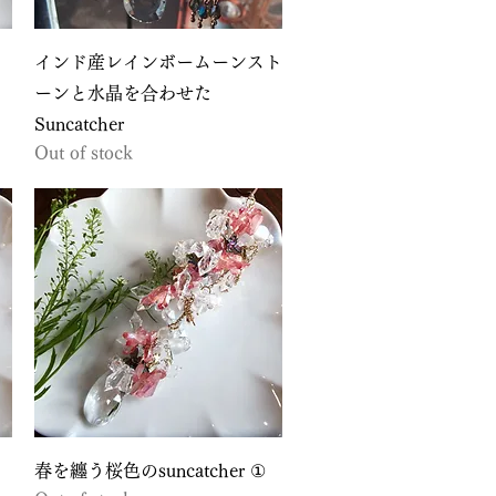
Quick View
インド産レインボームーンスト
ーンと水晶を合わせた
Suncatcher
Out of stock
Quick View
春を纏う桜色のsuncatcher ①