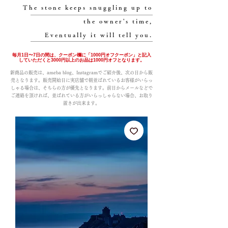
The stone keeps snuggling up to
the owner's time,
Eventually it will tell you.
毎月1日〜7日の間は、クーポン欄に「1000円オフクーポン」と記入
していただくと3000円以上のお品は1000円オフとなります。
新商品の販売は、ameba blog、Instagramでご紹介後、次の日から販
売となります。販売開始日に実店舗で朝並ばれているお客様がいらっ
しゃる場合は、そちらの方が優先となります。前日からメールなどで
ご連絡を頂ければ、並ばれている方がいらっしゃらない場合、お取り
置きが出来ます。