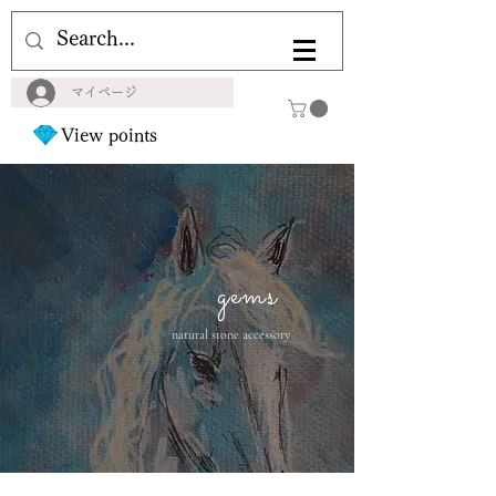
マイページ
View points
gems
natural stone accessory