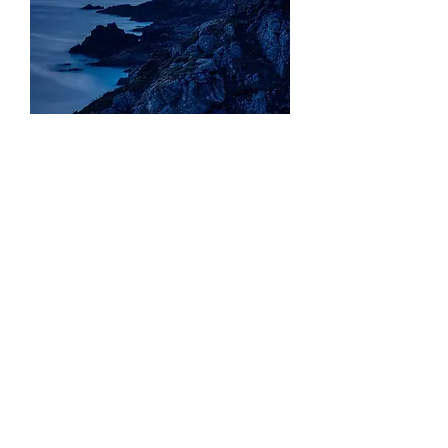
Y様専用ページ
Price
¥12,800
Quantity
*
Out of Stock
Notify When Available