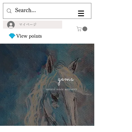
マイページ
View points
gems
natural stone accessory