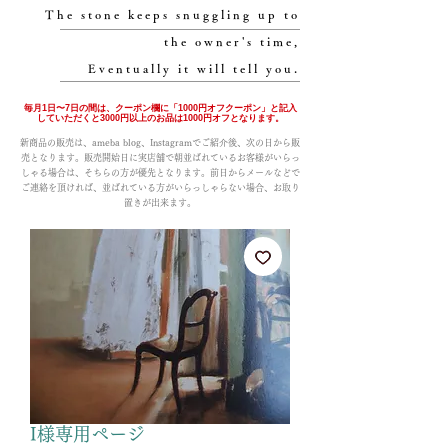
The stone keeps snuggling up to
the owner's time,
Eventually it will tell you.
毎月1日〜7日の間は、クーポン欄に「1000円オフクーポン」と記入
していただくと3000円以上のお品は1000円オフとなります。
新商品の販売は、ameba blog、Instagramでご紹介後、次の日から販
売となります。販売開始日に実店舗で朝並ばれているお客様がいらっ
しゃる場合は、そちらの方が優先となります。前日からメールなどで
ご連絡を頂ければ、並ばれている方がいらっしゃらない場合、お取り
置きが出来ます。
I様専用ページ