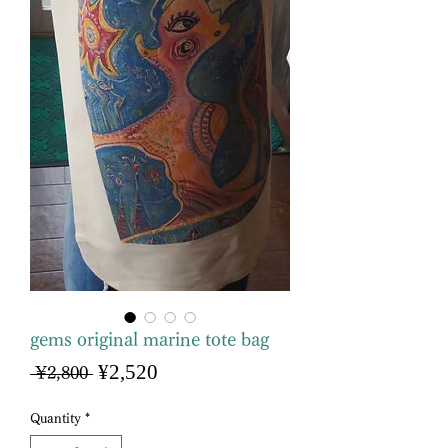
gems original marine tote bag
Sale
¥2,520
Regular
 ¥2,800 
Price
Price
Quantity
*