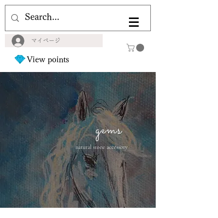
マイページ
View points
gems
natural stone accessory