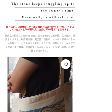
The stone keeps snuggling up to
the owner's time,
Eventually it will tell you.
毎月1日〜7日の間は、クーポン欄に「1000円オフクーポン」と記入
していただくと3000円以上のお品は1000円オフとなります。
新商品の販売は、ameba blog、Instagramでご紹介後、次の日から販
売となります。販売開始日に実店舗で朝並ばれているお客様がいらっ
しゃる場合は、そちらの方が優先となります。前日からメールなどで
ご連絡を頂ければ、並ばれている方がいらっしゃらない場合、お取り
置きが出来ます。