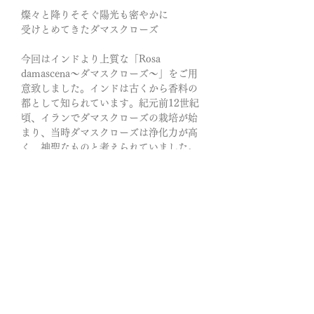
燦々と降りそそぐ陽光も密やかに
受けとめてきたダマスクローズ
今回はインドより上質な「Rosa
damascena〜ダマスクローズ〜」をご用
意致しました。インドは古くから香料の
都として知られています。紀元前12世紀
頃、イランでダマスクローズの栽培が始
まり、当時ダマスクローズは浄化力が高
く、神聖なものと考えられていました。
新しい遮光瓶30ml 使用【高品質・遮光
性】
遮光性が高く、除菌効果がより長く続く
ということが証明されています。UV光に
よる劣化を防ぎ、オイルやその他の光に
弱い製品を安全に保ちます。
ダマスクローズの優雅な香りが幸せホル
モンであるオキシトシンの分泌を促すと
され、ストレスを和らげたり、ポジティ