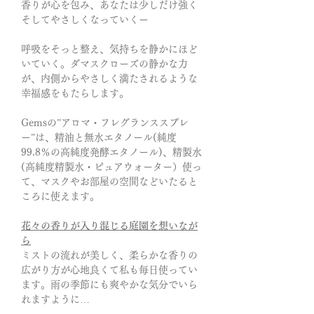
香りが心を包み、あなたは少しだけ強く
そしてやさしくなっていくー
呼吸をそっと整え、気持ちを静かにほど
いていく。ダマスクローズの静かな力
が、内側からやさしく満たされるような
幸福感をもたらします。
Gemsの”アロマ・フレグランススプレ
ー”は、精油と無水エタノール(純度
99.8％の高純度発酵エタノール)、精製水
(高純度精製水・ピュアウォーター）使っ
て、マスクやお部屋の空間などいたると
ころに使えます。
花々の香りが入り混じる庭園を想いなが
ら
ミストの流れが美しく、柔らかな香りの
広がり方が心地良くて私も毎日使ってい
ます。雨の季節にも爽やかな気分でいら
れますように…