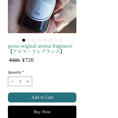
gems original aroma fragrance
【アロマ・フレグランス】
Sale
¥720
Regular
 ¥800 
Price
Price
Quantity
*
Add to Cart
Buy Now