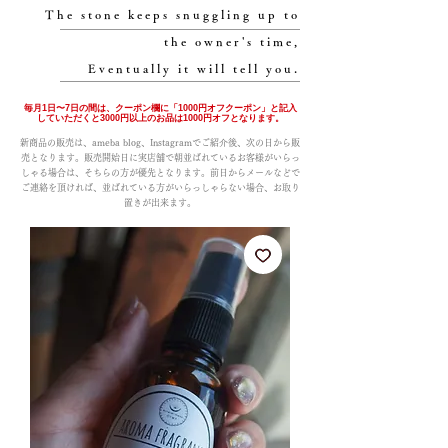
The stone keeps snuggling up to
the owner's time,
Eventually it will tell you.
毎月1日〜7日の間は、クーポン欄に「1000円オフクーポン」と記入
していただくと3000円以上のお品は1000円オフとなります。
新商品の販売は、ameba blog、Instagramでご紹介後、次の日から販
売となります。販売開始日に実店舗で朝並ばれているお客様がいらっ
しゃる場合は、そちらの方が優先となります。前日からメールなどで
ご連絡を頂ければ、並ばれている方がいらっしゃらない場合、お取り
置きが出来ます。