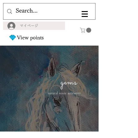
マイページ
View points
gems
natural stone accessory