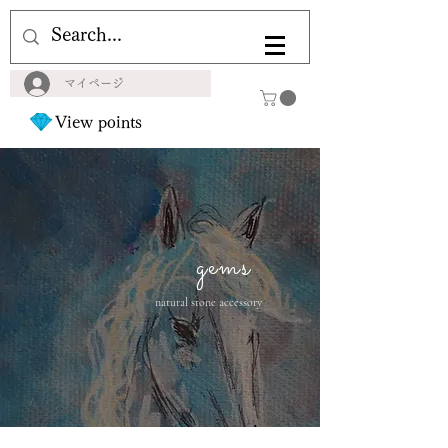
マイページ
View points
gems
natural stone accessory