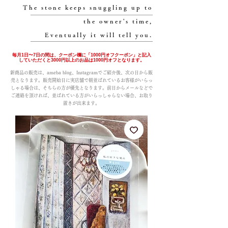
The stone keeps snuggling up to
the owner's time,
Eventually it will tell you.
毎月1日〜7日の間は、クーポン欄に「1000円オフクーポン」と記入
していただくと3000円以上のお品は1000円オフとなります。
新商品の販売は、ameba blog、Instagramでご紹介後、次の日から販
売となります。販売開始日に実店舗で朝並ばれているお客様がいらっ
しゃる場合は、そちらの方が優先となります。前日からメールなどで
ご連絡を頂ければ、並ばれている方がいらっしゃらない場合、お取り
置きが出来ます。