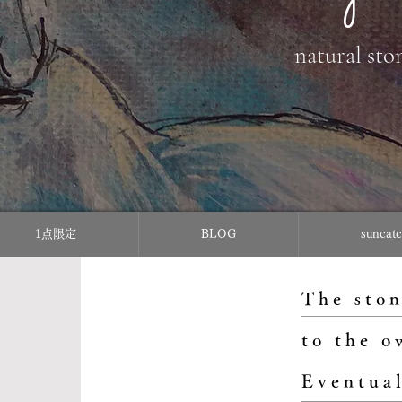
natural sto
1点限定
BLOG
sunc
The ston
to the o
Eventual