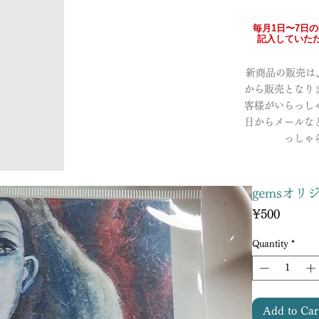
毎月1日〜7日
記入していただ
新商品の販売は、a
から販売となり
客様がいらっし
日からメールな
っしゃ
gemsオ
Price
¥500
Quantity
*
Add to Car