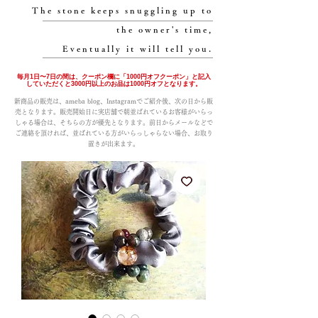
The stone keeps snuggling up to
the owner's time,
Eventually it will tell you.
毎月1日〜7日の間は、クーポン欄に「1000円オフクーポン」と記入
していただくと3000円以上のお品は1000円オフとなります。
新商品の販売は、ameba blog、Instagramでご紹介後、次の日から販
売となります。販売開始日に実店舗で朝並ばれているお客様がいらっ
しゃる場合は、そちらの方が優先となります。前日からメールなどで
ご連絡を頂ければ、並ばれている方がいらっしゃらない場合、お取り
置きが出来ます。