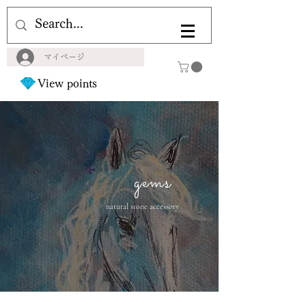
マイページ
View points
gems
natural stone accessory