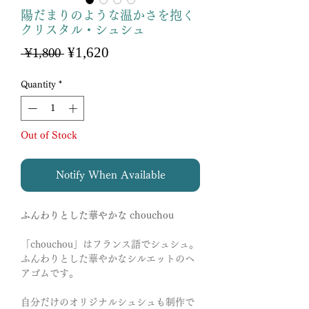
陽だまりのような温かさを抱く
クリスタル・シュシュ
Sale
¥1,620
Regular
 ¥1,800 
Price
Price
Quantity
*
Out of Stock
Notify When Available
ふんわりとした華やかな chouchou
「chouchou」はフランス語でシュシュ。
ふんわりとした華やかなシルエットのヘ
アゴムです。
自分だけのオリジナルシュシュも制作で