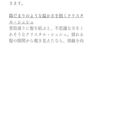
きます。
陽だまりのような温かさを抱くクリスタ
ル・シュシュ
普段通りに髪を結ぶと、不思議な力をく
れそうなクリスタル・シュシュ。揺れる
髪の隙間から覗き見えたなら、視線を向
けずにはいられません。
光の入り方によって濃淡を変え、幻想的
なニュアンスを描き出す。渋めの発色で
ありながら、内側に光を抱え込んだよう
な奥行きのある輝きが、確かな存在感を
放ちます。
手放すべきものも自然に手放せるよう
に…安定した道を歩む感覚が育ち、どん
な状況でも動じない強さを得られること
をこの石たちは教えてくれる。
この石たちの共鳴が心身の活力を呼び覚