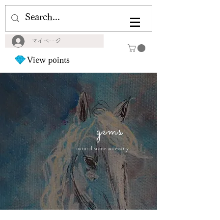
マイページ
View points
gems
natural stone accessory