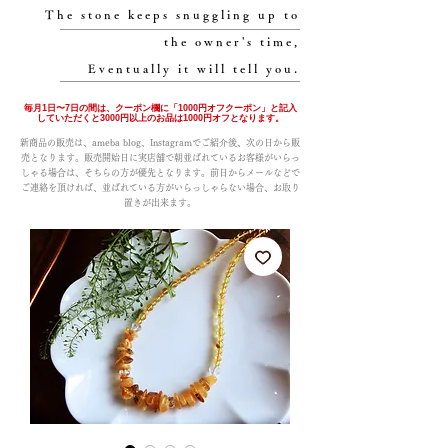
The stone keeps snuggling up to
the owner's time,
Eventually it will tell you.
毎月1日〜7日の間は、クーポン欄に「1000円オフクーポン」と記入
していただくと3000円以上のお品は1000円オフとなります。
新商品の販売は、ameba blog、Instagramでご紹介後、次の日から販
売となります。販売開始日に実店舗で朝並ばれているお客様がいらっ
しゃる場合は、そちらの方が優先となります。前日からメールなどで
ご連絡を頂ければ、並ばれている方がいらっしゃらない場合、お取り
置きが出来ます。