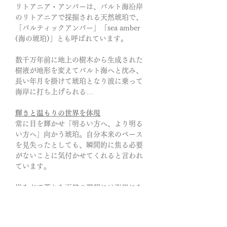
リトアニア・アンバーは、バルト海沿岸
のリトアニアで採掘される天然琥珀で、
「バルティックアンバー」「sea amber
(海の琥珀)」とも呼ばれています。
数千万年前に地上の樹木から生成された
樹液が地形を変えてバルト海へと沈み、
長い年月を掛けて琥珀となり波に乗って
海岸に打ち上げられる…
輝きと温もりの世界を体現
常に目を輝かせ「明るい方へ、より明る
い方へ」向かう琥珀。自分本来のペース
を見失ったとしても、瞬間的に焦る必要
がないことに気付かせてくれると言われ
ています。
嵐などで荒れた天候の翌朝には海岸にた
くさんの天然琥珀が打ち上げられている
そうです。琥珀が旅した海の時間と陸の
時間。長い年月が重なりあった個性的な