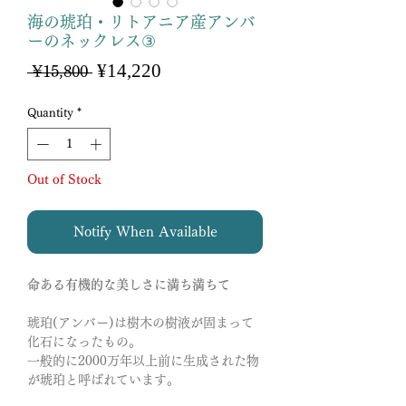
海の琥珀・リトアニア産アンバ
ーのネックレス③
Sale
¥14,220
Regular
 ¥15,800 
Price
Price
Quantity
*
Out of Stock
Notify When Available
命ある有機的な美しさに満ち満ちて
琥珀(アンバー)は樹木の樹液が固まって
化石になったもの。
一般的に2000万年以上前に生成された物
が琥珀と呼ばれています。