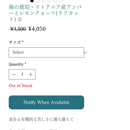
海の琥珀・リトアニア産アンバ
ーとレモンクォーツ(ラフカッ
ト) ①
Sale
¥4,050
Regular
 ¥4,500 
Price
Price
サイズ
*
Quantity
*
Out of Stock
Notify When Available
命ある有機的な美しさに満ち満ちて