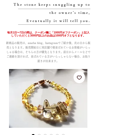
The stone keeps snuggling up to
the owner's time,
Eventually it will tell you.
毎月1日〜7日の間は、クーポン欄に「1000円オフクーポン」と記入
していただくと3000円以上のお品は1000円オフとなります。
新商品の販売は、ameba blog、Instagramでご紹介後、次の日から販
売となります。販売開始日に実店舗で朝並ばれているお客様がいらっ
しゃる場合は、そちらの方が優先となります。前日からメールなどで
ご連絡を頂ければ、並ばれている方がいらっしゃらない場合、お取り
置きが出来ます。