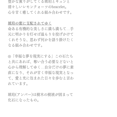
豊かな薫りがしてくる琥珀とキュンと
清々しいレモンクォーツのbracelet。
心を甘く癒してくれる組み合わせです。
琥珀の蜜に支配されてゆく
命ある有機的な美しさに満ち満ちて…手
元に明かりを灯せば温もりを投げかけて
くれそうな、思わず何かを語り掛けたく
なる組み合わせです。
◎「幸福な夢を現実にする」この石たち
と共にあれば、奪い合う必要などないと
心から理解してゆく…自分だけの夢に素
直になり、それが甘く幸福な現実となっ
て、愛と光に包まれた日々を歩むと言わ
れています。
琥珀(アンバー)は樹木の樹液が固まって
化石になったもの。
一般的に2000万年以上前に生成された物
が琥珀と呼ばれています。