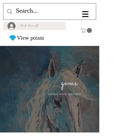
マイページ
View points
gems
natural stone accessory