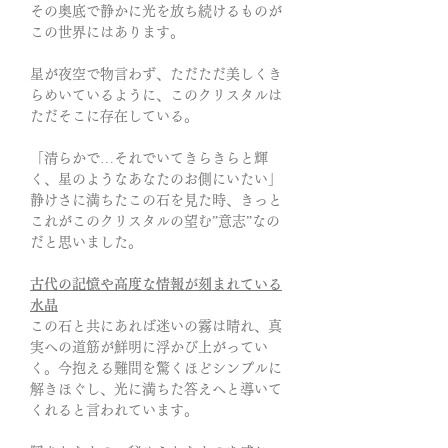
その奥底で静かに光を放ち続けるものが
この世界にはあります。
星が夜空で物言わず、ただただ美しくき
らめいているように、このクリスタルは
ただそこに存在している。
「清らかで…それでいてきらきらと輝
く、星のようなあなたのお側にいたい」
静けさに満ちたこの石を見た時、きっと
これがこのクリスタルの望む”意志”なの
だと思いました。
古代の記憶や高度な情報が刻まれている
水晶
この石と共にあれば迷いの霧は晴れ、真
実への道筋が鮮明に浮かび上がってい
く。今抱える難問を驚くほどシンプルに
解きほぐし、光に満ちた答えへと導いて
くれると言われています。