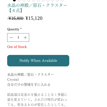
水晶の神殿／原石・クラスター
【４点】
Sale
¥15,120
Regular
 ¥16,800 
Price
Price
Quantity
*
Out of Stock
Notify When Available
水晶の神殿／原石・クラスター
Crystal
自分だけの聖域を手に入れる
結晶達は足並みを揃えることなく多様に
姿を変えていく。どれだけ時代が変わっ
ても、形あるものが変化したとしても、