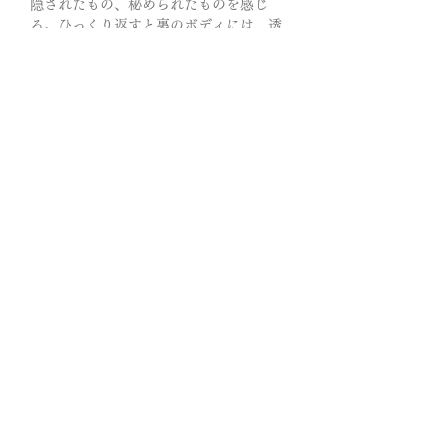
隠されたもの、秘められたものを感じ
る。ひっくり返すと裏のボディには、透
き通る小さな水晶が数えきれないほど存
在し、光を浴びてキラキラと輝きます。
持ち主様と呼び寄せ合うクリスタルたち
は、「鉱物」というよりも、むしろ人間
のよう。彼らは言葉は発しません。でも
その佇まい、そのエネルギーはご縁のあ
る方に向かって、まっすぐに届くのだと
思います。
この石の世界は大自然的な直感によって
導かれており、周囲の意見には決して左
右されません。
共にあれば周囲の評価を気にすることが
なくなり、望むものを得るために必要な
「無心の境地」に至ることも叶うかもし
れません。
闇が一歩…後退りする