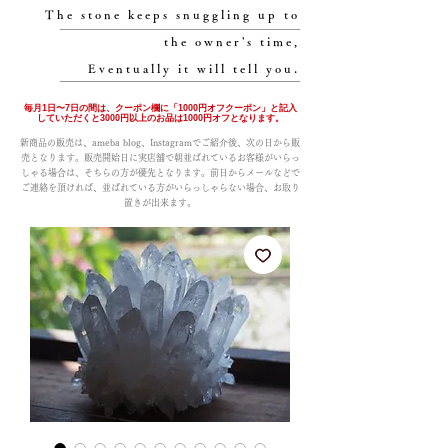
The stone keeps snuggling up to
the owner's time,
Eventually it will tell you.
毎月1日〜7日の間は、クーポン欄に「1000円オフクーポン」と記入
していただくと3000円以上のお品は1000円オフとなります。
新商品の販売は、ameba blog、Instagramでご紹介後、次の日から販
売となります。販売開始日に実店舗で朝並ばれているお客様がいらっ
しゃる場合は、そちらの方が優先となります。前日からメールなどで
ご連絡を頂ければ、並ばれている方がいらっしゃらない場合、お取り
置きが出来ます。