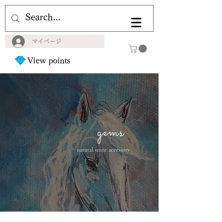
マイページ
View points
gems
natural stone accessory