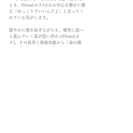
とき、Honu(ホヌ)は心の中心を静かに整
え「ゆっくりでいいんだよ」と言ってく
れている気がします。
穏やかに海を泳ぎながらも、確実に前へ
と進んでいく姿が思い浮かぶHonu(ホ
ヌ)。その長寿と帰巣本能から「命の循
環」「家族への帰還」「旅路の安全」な
ども象徴しています。
古代ハワイ・子孫を守る『アウマクア
(ʻAumakua)』
「アウマクア」とはハワイ語で"家族神や
先祖神"を意味する言葉。動物の姿で、ま
た人間の姿で、子孫を救うアウマクアは
数々の神話に登場します。ハワイ古来の
宗教概念の一つです。
先祖が動物に生まれ変わるのではなく、
先祖の霊がそれらの身体を借りて子孫の
前に現れると考えられています。