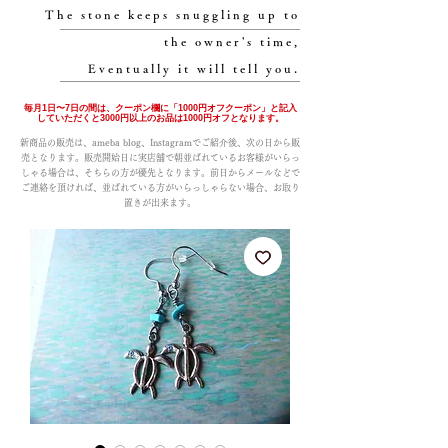
The stone keeps snuggling up to
the owner's time,
Eventually it will tell you.
毎月1日〜7日の間は、クーポン欄に「1000円オフクーポン」と記入
していただくと3000円以上のお品は1000円オフとなります。
新商品の販売は、ameba blog、Instagramでご紹介後、次の日から販
売となります。販売開始日に実店舗で朝並ばれているお客様がいらっ
しゃる場合は、そちらの方が優先となります。前日からメールなどで
ご連絡を頂ければ、並ばれている方がいらっしゃらない場合、お取り
置きが出来ます。