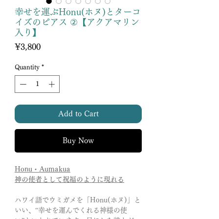
幸せを運ぶHonu(ホヌ)とターコ
イズのピアス ②【アクアマリン
入り】
Price
¥3,800
Quantity
*
Add to Cart
Buy Now
Honu・Aumakua
神の使者として祝福のように現れる
ハワイ語でウミガメを「Honu(ホヌ)」と
いい、“幸せを運んでくれる神様の使