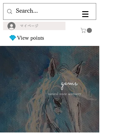
マイページ
View points
gems
natural stone accessory