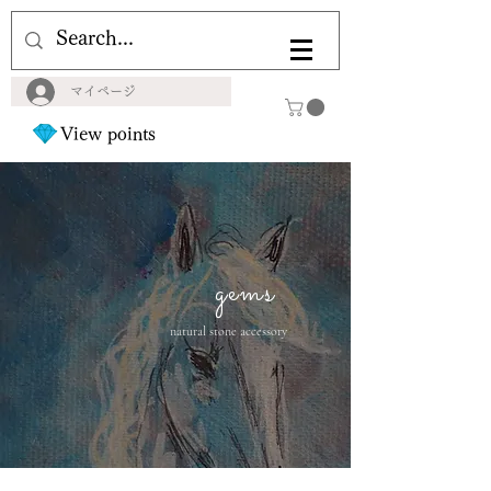
マイページ
View points
gems
natural stone accessory