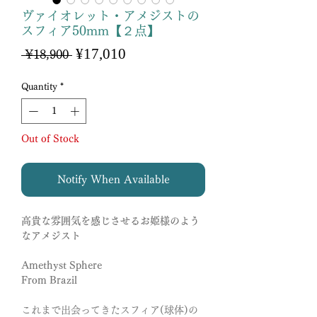
ヴァイオレット・アメジストの
スフィア50mm【２点】
Sale
¥17,010
Regular
 ¥18,900 
Price
Price
Quantity
*
Out of Stock
Notify When Available
高貴な雰囲気を感じさせるお姫様のよう
なアメジスト
Amethyst Sphere
From Brazil
これまで出会ってきたスフィア(球体)の