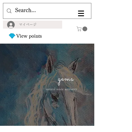
マイページ
View points
gems
natural stone accessory