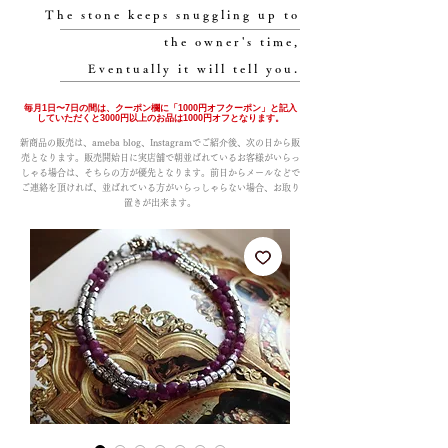
The stone keeps snuggling up to
the owner's time,
Eventually it will tell you.
毎月1日〜7日の間は、クーポン欄に「1000円オフクーポン」と記入
していただくと3000円以上のお品は1000円オフとなります。
新商品の販売は、ameba blog、Instagramでご紹介後、次の日から販
売となります。販売開始日に実店舗で朝並ばれているお客様がいらっ
しゃる場合は、そちらの方が優先となります。前日からメールなどで
ご連絡を頂ければ、並ばれている方がいらっしゃらない場合、お取り
置きが出来ます。