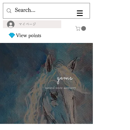
マイページ
View points
gems
natural stone accessory