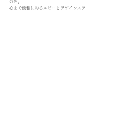
の色。
心まで優雅に彩るルビーとデザインステ
ンレスのbraceletです。
花が棘を落とす時が来るように
ささくれた私の心は不意に、甘く溶けて
ゆくー
◎あなたという素材がどのようにしたら
美しく花開き、幸せな世界に身を浸すこ
とができるのかをいつも思い、寄り添い
続けてくれる石。
意に沿わないことにはなびかず、自分の
意志によって決断し、進んでいけるよう
になっていくと言われています。
腕にクルっと巻きつけて、二重に身につ
けるタイプです。
マグネット式なので、着脱が簡単に行え
ます。