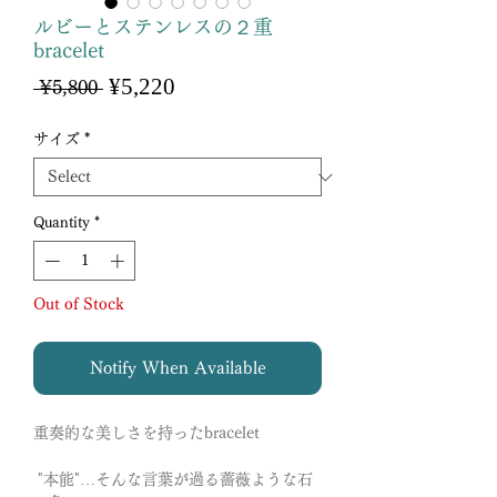
ルビーとステンレスの２重
bracelet
Sale
¥5,220
Regular
 ¥5,800 
Price
Price
サイズ
*
Quantity
*
Out of Stock
Notify When Available
重奏的な美しさを持ったbracelet
"本能"…そんな言葉が過る薔薇ような石