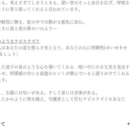
きも、考えすぎてしまうときも、深い青はそっと余白を広げ、呼吸を
ように寄り添ってくれると言われています。
が鮮烈に輝き、影の中では静かな藍色に沈む。
まさに昼と夜の移ろいのようー
のようなラピスラズリ
私はあなたの道を照らす光となり、あなたの心に明晰性(めいせきせ
ましょう」
した迷子の星のような心を導いてくれる…暗い中に小さな光を見出す
させ、停滞感の中にも前進のヒントが潜んでいると語りかけてくれる
ます。
り、太陽には匂いがある。そして星には音楽がある。
したかのように時を越え、守護者として佇むラピスラズリをあなた
いて