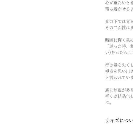
心が重たいと
落ち着かせる
光の下では青
その二面性は
暗闇に輝く星
「迷った時、
い)をもたらし
行き場を失く
視点を思い出
と言われてい
風には色があ
祈りが結晶化
に。
サイズにつ
16号