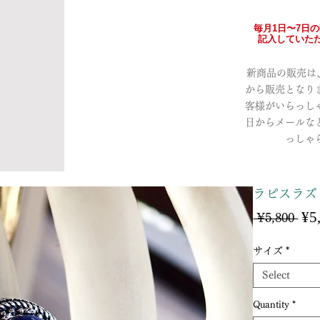
毎月1日〜7日
記入していただ
新商品の販売は、a
から販売となり
客様がいらっし
日からメールな
っしゃ
ラピスラズリ
¥5
Reg
 ¥5,800 
Pri
サイズ
*
Select
Quantity
*