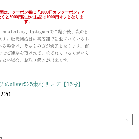
の間は、クーポン欄に「1000円オフクーポン」と
くと3000円以上のお品は1000円オフとなりま
す。
meba blog、Instagramでご紹介後、次の日
ます。販売開始日に実店舗で朝並ばれているお
ゃる場合は、そちらの方が優先となります。前
どでご連絡を頂ければ、並ばれている方がいら
らない場合、お取り置きが出来ます。
のsilver925素材リング【16号】
Sale
,220
ular
Price
ce