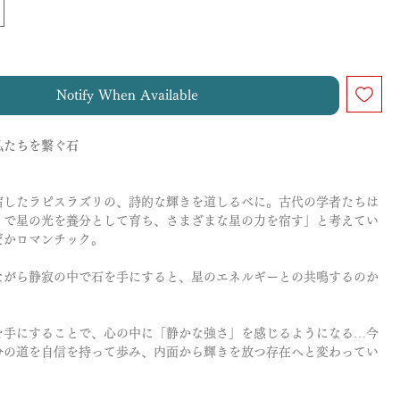
Notify When Available
私たちを繋ぐ石
宿したラピスラズリの、詩的な輝きを道しるべに。古代の学者たちは
くで星の光を養分として育ち、さまざまな星の力を宿す」と考えてい
だかロマンチック。
ながら静寂の中で石を手にすると、星のエネルギーとの共鳴するのか
を手にすることで、心の中に「静かな強さ」を感じるようになる…今
分の道を自信を持って歩み、内面から輝きを放つ存在へと変わってい