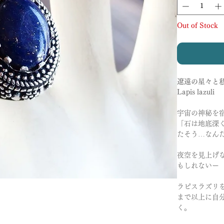
Out of Stock
遼遠の星々と
Lapis lazuli
宇宙の神秘を
「石は地底深
たそう…なん
夜空を見上げ
もしれないー
ラピスラズリ
まで以上に自
く。