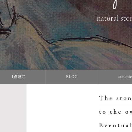
natural sto
1点限定
BLOG
sunc
The ston
to the o
Eventual