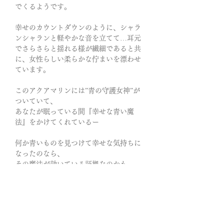
でくるようです。
幸せのカウントダウンのように、シャラ
ンシャランと軽やかな音を立てて…耳元
でさらさらと揺れる様が繊細であると共
に、女性らしい柔らかな佇まいを漂わせ
ています。
このアクアマリンには”青の守護女神”が
ついていて、
あなたが眠っている間『幸せな青い魔
法』をかけてくれているー
何か青いものを見つけて幸せな気持ちに
なったのなら、
その魔法が効いている証拠なのかも。
不透明な迷いを洗い流し、こじれた関係
も清らかな水のように透き通ってゆく。
自らに厳しすぎる価値判断を解き放ち、
常に「最良」のみを選択する強さを与え