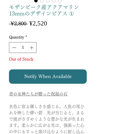
モザンビーク産アクアマリン
13mmのデザインピアス ①
Sale
¥2,520
Regular
 ¥2,800 
Price
Price
Quantity
*
Out of Stock
Notify When Available
青の女神たちが贈った祝福の石
水色に宿る優しさを感じる。人魚の尾ひ
れを映した儚い碧…光が当たると、まる
で波がさざめくような豊かな光が生まれ
ます。柔らかに広がる光は、強張った心
の中にもすっと溶け込むように射し込ん