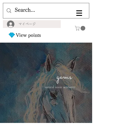
マイページ
View points
gems
natural stone accessory