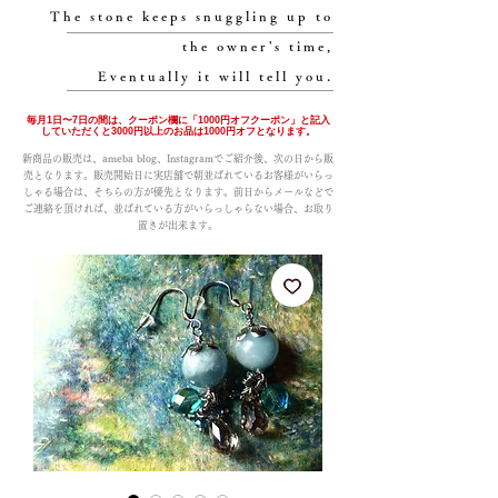
The stone keeps snuggling up to
the owner's time,
Eventually it will tell you.
毎月1日〜7日の間は、クーポン欄に「1000円オフクーポン」と記入
していただくと3000円以上のお品は1000円オフとなります。
新商品の販売は、ameba blog、Instagramでご紹介後、次の日から販
売となります。販売開始日に実店舗で朝並ばれているお客様がいらっ
しゃる場合は、そちらの方が優先となります。前日からメールなどで
ご連絡を頂ければ、並ばれている方がいらっしゃらない場合、お取り
置きが出来ます。