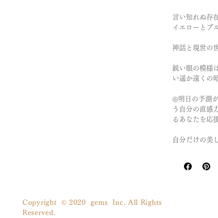
言い知れぬ存在
イエローとブ
神話と現世の
鋭い眼の模様
い遥か遠くの
◎明日の予測
う自分の直感
るあなたを応
自分だけの美
Copyright © 2020 gems Inc. All Rights
Reserved.