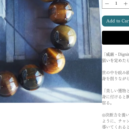
Add to Car
「威厳・Dign
狙いを定めた
世の中を睨み
身を削りなが
「美しい獲物
身に付けると
宿る。
◎決断力を養
ように、チャ
導いてくれる