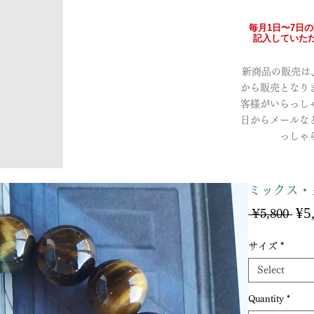
毎月1日〜7日
記入していただ
新商品の販売は、a
から販売となり
客様がいらっし
日からメールな
っしゃ
ミックス・
¥5
Reg
 ¥5,800 
Pri
サイズ
*
Select
Quantity
*