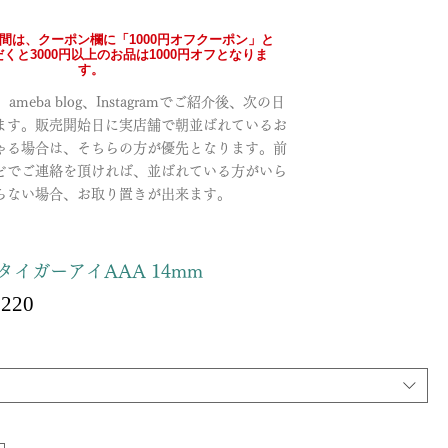
の間は、クーポン欄に「1000円オフクーポン」と
くと3000円以上のお品は1000円オフとなりま
す。
meba blog、Instagramでご紹介後、次の日
ます。販売開始日に実店舗で朝並ばれているお
ゃる場合は、そちらの方が優先となります。前
どでご連絡を頂ければ、並ばれている方がいら
らない場合、お取り置きが出来ます。
タイガーアイAAA 14mm
Sale
,220
ular
Price
ce