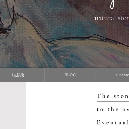
natural sto
1点限定
BLOG
sunc
The ston
to the o
Eventual