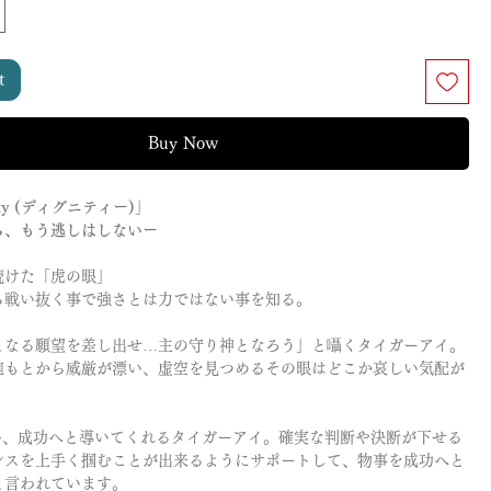
t
Buy Now
ity (ディグニティー)」
ら、もう逃しはしないー
続けた「虎の眼」
ら戦い抜く事で強さとは力ではない事を知る。
となる願望を差し出せ…主の守り神となろう」と囁くタイガーアイ。
腕もとから威厳が漂い、虚空を見つめるその眼はどこか哀しい気配が
い、成功へと導いてくれるタイガーアイ。確実な判断や決断が下せる
ンスを上手く掴むことが出来るようにサポートして、物事を成功へと
と言われています。