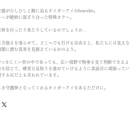
感がひしひしと胸に迫るタイガーアイのbracelet。
ルーが絶妙に混ざり合った特殊カラー。
世界を行ったり来たりしているのでしょうか…
は力強さを漲らせて、どこへでも行ける自由さと、私たちには見えな
暗闇に潜む真実を見据えているかのよう。
がつきにくい世の中であっても、広い視野で物事を見て判断できるよ
力を信じて、確実な足取りを進めていけるように真面目に頑張ってい
援する石だとも言われています。
しき守護神となってくれるタイガーアイをあなただけに。