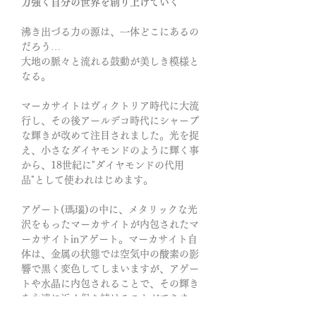
力強く自分の世界を創り上げていく
沸き出づる力の源は、一体どこにあるの
だろう…
大地の脈々と流れる鼓動が美しき模様と
なる。
マーカサイトはヴィクトリア時代に大流
行し、その後アールデコ時代にシャープ
な輝きが改めて注目されました。光を捉
え、小さなダイヤモンドのように輝く事
から、18世紀に"ダイヤモンドの代用
品"として使われはじめます。
アゲート(瑪瑙)の中に、メタリックな光
沢をもったマーカサイトが内包されたマ
ーカサイトinアゲート。マーカサイト自
体は、金属の状態では空気中の酸素の影
響で黒く変色してしまいますが、アゲー
トや水晶に内包されることで、その輝き
を永遠に近く保ち続けることができま
す。