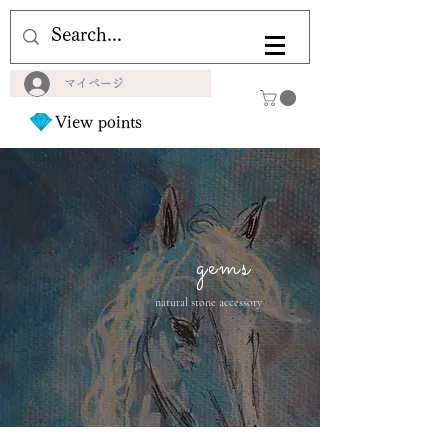
マイページ
View points
gems
natural stone accessory