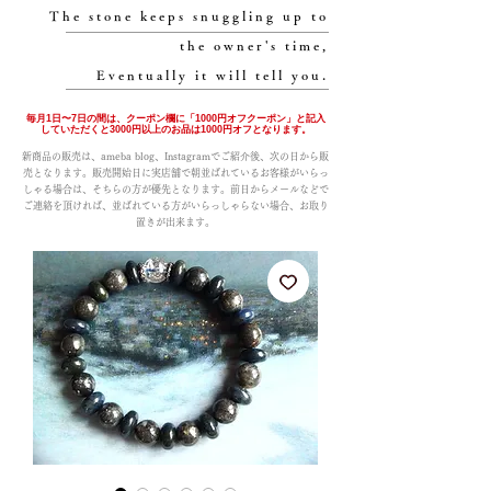
The stone keeps snuggling up to
the owner's time,
Eventually it will tell you.
毎月1日〜7日の間は、クーポン欄に「1000円オフクーポン」と記入
していただくと3000円以上のお品は1000円オフとなります。
新商品の販売は、ameba blog、Instagramでご紹介後、次の日から販
売となります。販売開始日に実店舗で朝並ばれているお客様がいらっ
しゃる場合は、そちらの方が優先となります。前日からメールなどで
ご連絡を頂ければ、並ばれている方がいらっしゃらない場合、お取り
置きが出来ます。