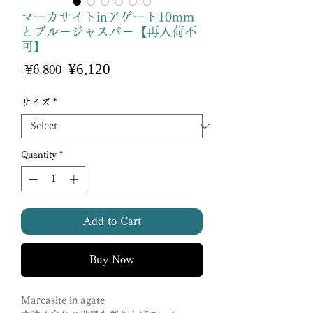
マーカサイトinアゲート10mm
とブルージャスパー【再入荷不
可】
Sale
¥6,120
Regular
 ¥6,800 
Price
Price
サイズ
*
Quantity
*
Add to Cart
Buy Now
Marcasite in agate