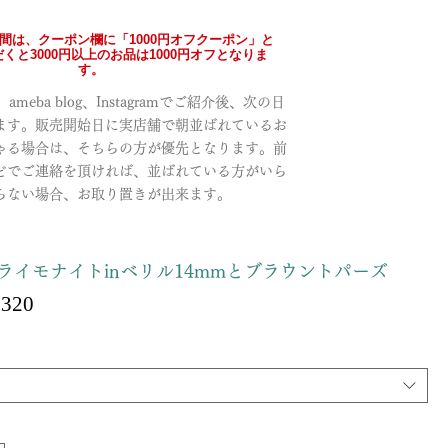
の間は、クーポン欄に「1000円オフクーポン」と
くと3000円以上のお品は1000円オフとなりま
す。
meba blog、Instagramでご紹介後、次の日
ます。販売開始日に実店舗で朝並ばれているお
ゃる場合は、そちらの方が優先となります。前
どでご連絡を頂ければ、並ばれている方がいら
らない場合、お取り置きが出来ます。
ライモナイトinベリル14mmとブラウントパーズ
Sale
,320
ular
Price
ce