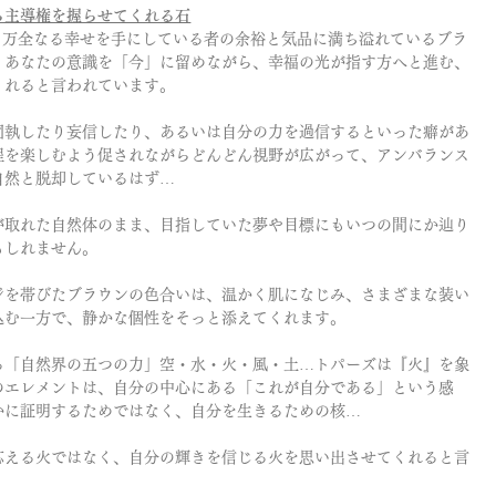
ら主導権を握らせてくれる石
ら万全なる幸せを手にしている者の余裕と気品に満ち溢れているブラ
。あなたの意識を「今」に留めながら、幸福の光が指す方へと進む、
くれると言われています。
固執したり妄信したり、あるいは自分の力を過信するといった癖があ
程を楽しむよう促されながらどんどん視野が広がって、アンバランス
自然と脱却しているはず…
が取れた自然体のまま、目指していた夢や目標にもいつの間にか辿り
もしれません。
ジを帯びたブラウンの色合いは、温かく肌になじみ、さまざまな装い
込む一方で、静かな個性をそっと添えてくれます。
る「自然界の五つの力」空・水・火・風・土…トパーズは『火』を象
のエレメントは、自分の中心にある「これが自分である」という感
かに証明するためではなく、自分を生きるための核…
応える火ではなく、自分の輝きを信じる火を思い出させてくれると言
。