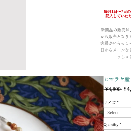
毎月1日〜7日
記入していただ
新商品の販売は、a
から販売となり
客様がいらっし
日からメールな
っしゃ
ヒマラヤ産
¥4
Reg
 ¥4,800 
Pri
サイズ
*
Select
Quantity
*