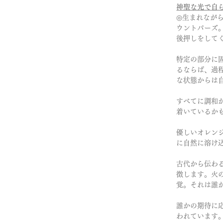
神聖な光で自
◎生まれなが
ウントパーズ
後押しをして
特定の部分に
るならば、過
な状態からは
すべてに調和
着いているか
優しいオレン
に自然に溶け
古代から伝わ
徴します。火
覚。それは誰
誰かの期待に
われています