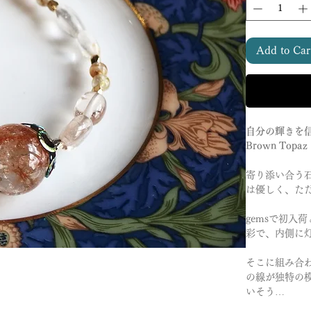
Add to Car
自分の輝きを
Brown Topaz
寄り添い合う
は優しく、た
gemsで初
彩で、内側に
そこに組み合
の線が独特の
いそう…