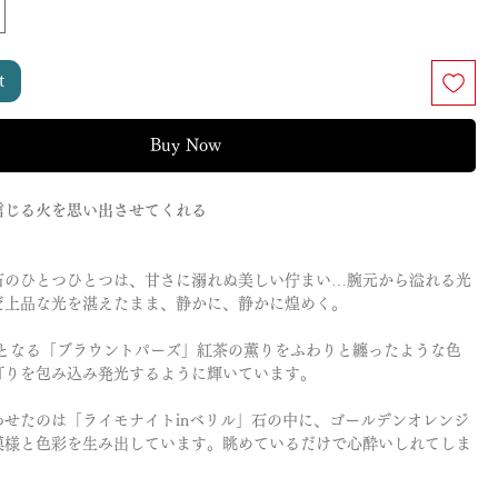
t
Buy Now
信じる火を思い出させてくれる
石のひとつひとつは、甘さに溺れぬ美しい佇まい…腕元から溢れる光
だ上品な光を湛えたまま、静かに、静かに煌めく。
入荷となる「ブラウントパーズ」紅茶の薫りをふわりと纏ったような色
灯りを包み込み発光するように輝いています。
わせたのは「ライモナイトinベリル」石の中に、ゴールデンオレンジ
模様と色彩を生み出しています。眺めているだけで心酔いしれてしま