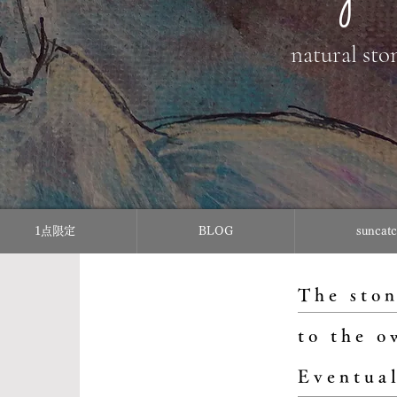
natural sto
1点限定
BLOG
sunc
The ston
to the o
Eventual