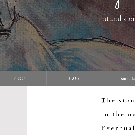
natural sto
1点限定
BLOG
sunc
The ston
to the o
Eventual