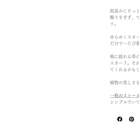
街並みにそっ
飾りすぎず、
リ。
ゆらめくスカ
だけで一たび
風に揺れる草
スカーフ。そ
てくれるかも
植物の美しさ
一枚のストー
シンプルでい