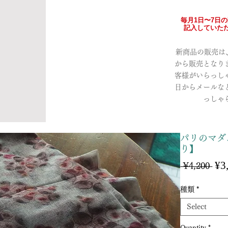
毎月1日〜7日
記入していただ
新商品の販売は、a
から販売となり
客様がいらっし
日からメールな
っしゃ
パリのマダ
り】
¥3
Reg
 ¥4,200 
Pri
種類
*
Select
Quantity
*