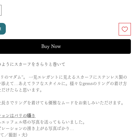
t
Buy Now
のようにスカーフをさらりと巻いて
パリのマダム”。 一見エレガントに見えるスカーフにステンレス製の
を添えて…あえてラフなスタイルに。様々なgemsのリングの着け方
ただけたらと思います。
た長さでリングを着けても優雅なムードをお楽しみいただけます。
ションはパリの囁き
らエッフェル塔の写真を送ってもらいました。
ピレーションの湧き上がる写真ばかり…
にて／撮影・夫)