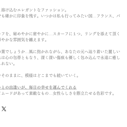
と溶け込むエレガントなファッション。
でも確かに印象を残す。いつかは私も行ってみたい国…フランス、パ
ーフを、秘めやかに密やかに…スカーフに１つ、リングを添えて頂く
華やかな雰囲気を纏えます。
の葉でしょうか…風に抱かれながら、あなたの元へ辿り着いた麗しい
れは心の包帯ともなり、深く深い傷痕も優しく包み込んで永遠に癒し
しれない。
をそのままに、模様はどこまでも続いていく。
ルとの出逢いが、毎日の幸せを運んでくれる
てムードがあって素敵なもの…女性らしさを際立たせる色彩です。