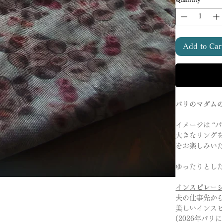
Add to Car
パリのマダム
イメージは “
大きなリング
をお楽しみい
ゆったりとし
インスピレー
夫の仕事先か
美しいインス
(2026年パリ