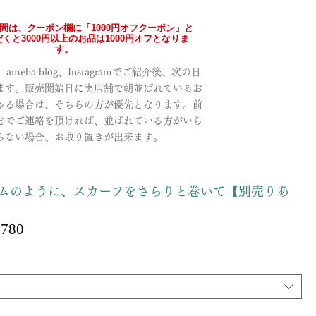
の間は、クーポン欄に「1000円オフクーポン」と
くと3000円以上のお品は1000円オフとなりま
す。
meba blog、Instagramでご紹介後、次の日
ます。販売開始日に実店舗で朝並ばれているお
ゃる場合は、そちらの方が優先となります。前
どでご連絡を頂ければ、並ばれている方がいら
らない場合、お取り置きが出来ます。
ムのように、スカーフをさらりと巻いて【別売りあ
Sale
,780
ular
Price
ce