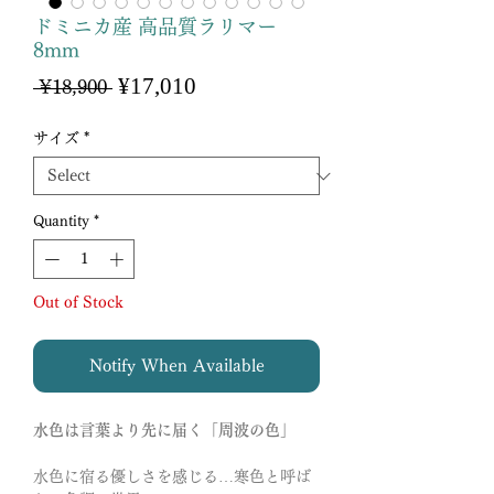
ドミニカ産 高品質ラリマー
8mm
Sale
¥17,010
Regular
 ¥18,900 
Price
Price
サイズ
*
Quantity
*
Out of Stock
Notify When Available
水色は言葉より先に届く「周波の色」
水色に宿る優しさを感じる…寒色と呼ば