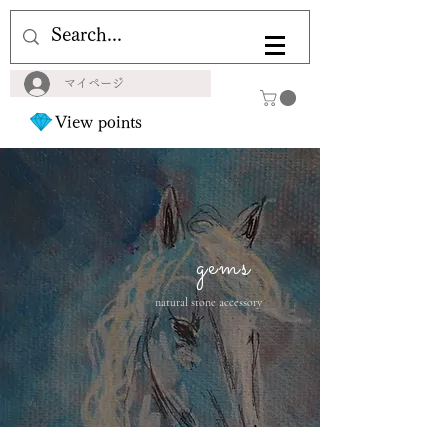
マイページ
View points
gems
natural stone accessory