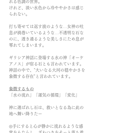
れる色調の世界。
けれど、淡い水色から冷ややかさは感じ
られない。
打ち寄せては返す波のような…女神の吐
息が渦巻いているような…不透明な石な
のに、透き通るような美しさにため息が
零れてしまいます。
ギリシア神話に登場する水の神「オーケ
アノス」が宿る石とも言われています。
神話の中で、"大いなる大河の穏やかさを
象徴する存在"と言われています。
象徴するもの
「水の流れ」「運気の循環」「変化」
神に選ばれし石は、救いとなる為に此の
地へ舞い降りたー
◎手にすると心が静かに流れるような感
覚をもたらし、ざわつきをそっと落ち着