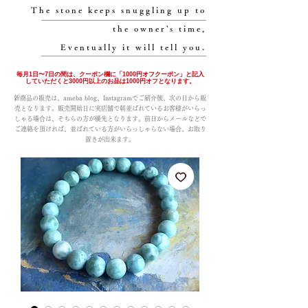
The stone keeps snuggling up to
the owner's time,
Eventually it will tell you.
毎月1日〜7日の間は、クーポン欄に「1000円オフクーポン」と記入
していただくと3000円以上のお品は1000円オフとなります。
新商品の販売は、ameba blog、Instagramでご紹介後、次の日から販
売となります。販売開始日に実店舗で朝並ばれているお客様がいらっ
しゃる場合は、そちらの方が優先となります。前日からメールなどで
ご連絡を頂ければ、並ばれている方がいらっしゃらない場合、お取り
置きが出来ます。