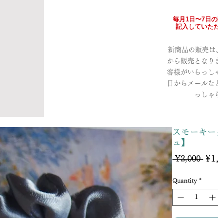
毎月1日〜7日
記入していただ
新商品の販売は、a
から販売となり
客様がいらっし
日からメールな
っしゃ
スモーキー
ュ】
¥1
Reg
 ¥2,000 
Pri
Quantity
*