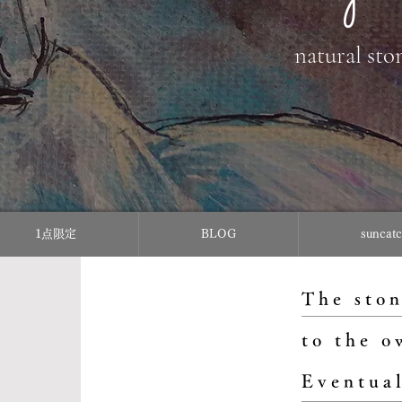
natural sto
1点限定
BLOG
sunc
The ston
to the o
Eventual