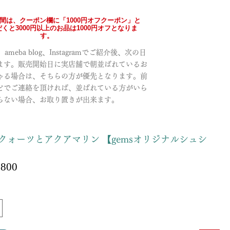
の間は、クーポン欄に「1000円オフクーポン」と
くと3000円以上のお品は1000円オフとなりま
す。
meba blog、Instagramでご紹介後、次の日
ます。販売開始日に実店舗で朝並ばれているお
ゃる場合は、そちらの方が優先となります。前
どでご連絡を頂ければ、並ばれている方がいら
らない場合、お取り置きが出来ます。
クォーツとアクアマリン 【gemsオリジナルシュシ
Sale
,800
ular
Price
ce