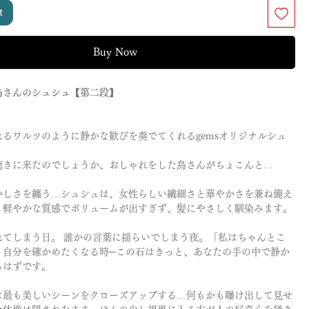
t
Buy Now
鳥さんのシュシュ【第二段】
れるワルツのように静かな歓びを奏でてくれるgemsオリジナルシュ
聴きに来たのでしょうか、おしゃれをした鳥さんがちょこんと…
かしさを纏う…シュシュは、女性らしい繊細さと華やかさを兼ね備え
。軽やかな質感でボリュームが出すぎず、髪にやさしく馴染みます。
れてしまう日。 誰かの言葉に揺らいでしまう夜。「私はちゃんとこ
、自分を確かめたくなる時─この石はきっと、あなたの手の中で静か
るはずです。
は最も美しいシーンをクローズアップする…何もかも曝け出して見せ