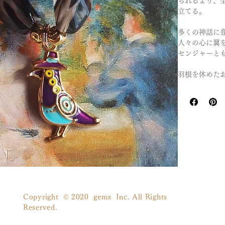
られるより、
立てる。
多くの神話に
人々の心に翼
センジャーと
羽根を休めた
Copyright © 2020 gems Inc. All Rights
Reserved.