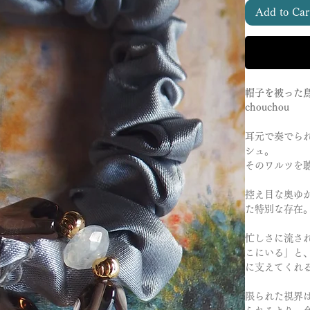
Add to Car
帽子を被った
chouchou
耳元で奏でら
シュ。
そのワルツを
控え目な奥ゆ
た特別な存在
忙しさに流さ
こにいる」と
に支えてくれ
限られた視界