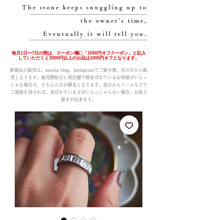
The stone keeps snuggling up to
the owner's time,
Eventually it will tell you.
毎月1日〜7日の間は、クーポン欄に「1000円オフクーポン」と記入
していただくと3000円以上のお品は1000円オフとなります。
新商品の販売は、ameba blog、Instagramでご紹介後、次の日から販
売となります。販売開始日に実店舗で朝並ばれているお客様がいらっ
しゃる場合は、そちらの方が優先となります。前日からメールなどで
ご連絡を頂ければ、並ばれている方がいらっしゃらない場合、お取り
置きが出来ます。