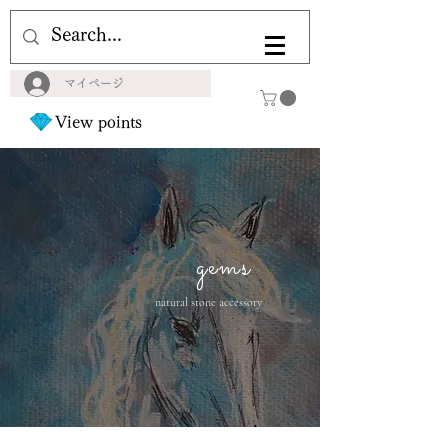
マイページ
View points
gems
natural stone accessory