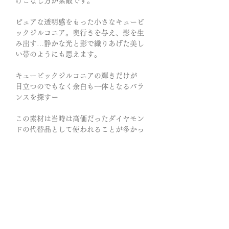
けこなし方が素敵です。
ピュアな透明感をもった小さなキュービ
ックジルコニア。
奥行きを与え、影を生
み出す…静かな光と影で織りあげた美し
い帯
のようにも思えます。
キュービックジルコニアの輝きだけが
目立つのでもなく
余白も一体となるバラ
ンスを探すー
この素材は当時は高価だったダイヤモン
ドの代替品として使われることが多かっ
たのですが質感に着目してみると、
色や
華やかな輝きをあえて使わない、"引き算
された端正な美しさ"
が感じられます。
光の反射で輝かせるよりも、自然体であ
ることを尊ぶ。
輝きというよりも、光の
粒子を集めたような緻密さと静けさが浮
かんできます。
素材の持つ素のままの美
しさに、飾らず心地よく時を重ねられる