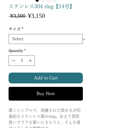
ステンレス304 ring【14号】
Sale
¥3,150
Regular
 ¥3,500 
Price
Price
サイズ
*
Quantity
*
Add to Cart
Buy Now
潔くシンプルで、洗練された煌めきが印
象的なステンレス製のring。
あえて普段
使いでラフな装いにさらりと…そんな着