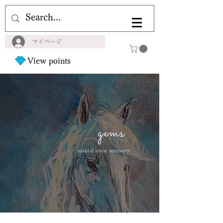
マイページ
View points
gems
natural stone accessory