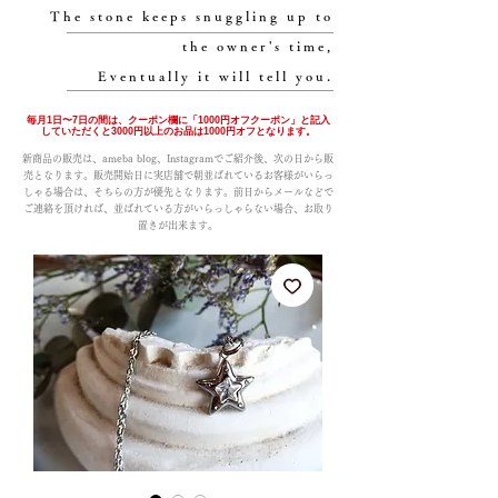
The stone keeps snuggling up to
the owner's time,
Eventually it will tell you.
毎月1日〜7日の間は、クーポン欄に「1000円オフクーポン」と記入
していただくと3000円以上のお品は1000円オフとなります。
新商品の販売は、ameba blog、Instagramでご紹介後、次の日から販
売となります。販売開始日に実店舗で朝並ばれているお客様がいらっ
しゃる場合は、そちらの方が優先となります。前日からメールなどで
ご連絡を頂ければ、並ばれている方がいらっしゃらない場合、お取り
置きが出来ます。