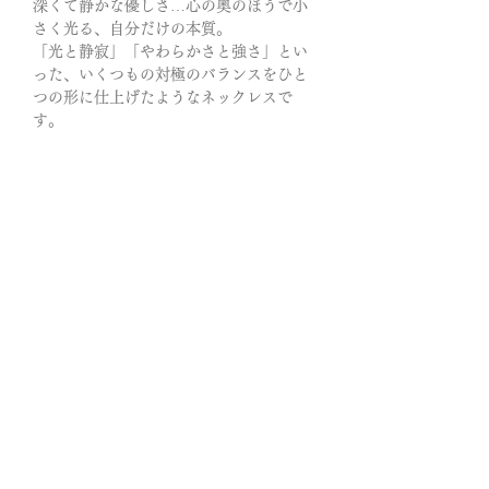
深くて静かな優しさ…心の奥のほうで小
さく光る、自分だけの本質。
「光と静寂」「やわらかさと強さ」とい
った、いくつもの対極のバランスをひと
つの形に仕上げたようなネックレスで
す。
「アストラル（Astral）」は星のように
煌めくものや、宇宙、そして精神世界を
意味する言葉。「見えないけれど…確か
にそこにある光」―
そんな神秘的で静かな輝きを表していま
す。
・星が持つ「希望・守り・導き」
星のモチーフは 「きらめき」や「願い」
だけではなく「休息」や「静けさ」まで
抱いてくれます。静かに、優しく…まる
で夜空のように。 夜空にきらめく静けさ
を、あなたの側に──