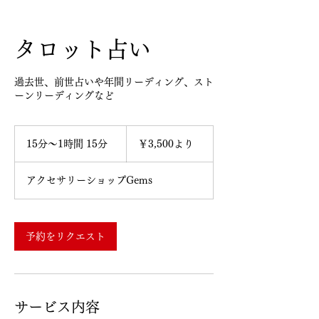
タロット占い
過去世、前世占いや年間リーディング、スト
ーンリーディングなど
3,500
円
15分〜1時間 15分
1
￥3,500より
よ
5
り
分
アクセサリーショップGems
〜
1
時
1
予約をリクエスト
5
分
サービス内容