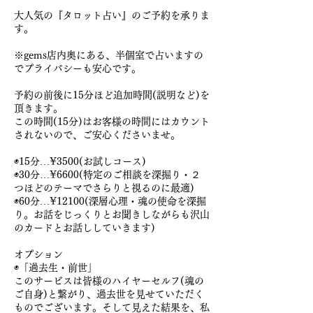
大人気の『タロット占い』のご予約を承りま
す。
※gems店内奥にある、半個室で占いますの
でプライバシーも安心です。
予約の前後に15分ほど追加時間(説明など)を
頂きます。
この時間(15分)はお客様の時間にはカウント
されないので、ご安心くださいませ。
◉15分…¥3500(お試しコース)
◉30分…¥6600(特定のご相談を深掘り・２
つほどのテーマでさらりと視るのに最適)
◉60分…¥12100(深層心理・魂の使命を深掘
り。お話をじっくりとお聞きしながらも沢山
のカードとお話ししていきます)
オプション
◉「過去生・前世」
このサービスは皆様のハイヤーセルフ(魂の
ご自身)と繋がり、過去世を見せていただく
ものでございます。そして見えた結果を、私