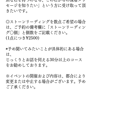
別な石を持つのなら、この石からの深層メッ
セージを知りたい」という方に受け取って頂
きたいです。
◎ストーンリーディングを数点ご希望の場合
は、ご予約の備考欄に「ストーンリーディン
グ○個」と個数をご記載ください。
(1点につき¥2500)
◉予め聞いてみたいことが具体的にある場合
は、
じっくりとお話を伺える30分以上のコース
をお勧めしております。
※イベントの開催および内容は、都合により
変更または中止する場合がございます。予め
ご了承ください。
⚫︎メールについて
・Yahooメールは途絶えることがありますの
で、お控えいただくことをお勧めします。
・携帯メールは、セキュリティ観点からお控
えいただくことをお勧めします。
・無料だとGmailがおすすめです。