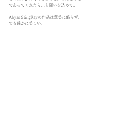
であってくれたら…と願いを込めて。
Abyss StingRayの作品は華美に飾らず、
でも確かに美しい。
V字のフォルムが指を長くきれいにみせ
てくれます。
"しなやかな強さ” を感じる、芯のある女
性にふさわしい一本。
“V”に込めた意味
Victory（勝利）・Value（価値）・
Vitality（生命力）。強さと優しさ、しな
やかさを併せ持つ「V」のフォルム。力
強いパワーを感じる勝利や、成功の意味
が込められています。
また、鳥が翼を広げたようなV字ライン
のデザインは「希望や喜びにあふれた未
来を描く」という意味合いを持たせるこ
ともあります。