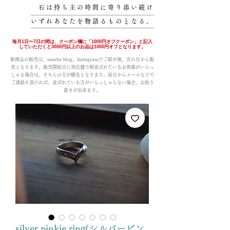
石は持ち主の時間に寄り添い続け
いずれあなたを物語るものとなる。
毎月1日〜7日の間は、クーポン欄に「1000円オフクーポン」と記入
していただくと3000円以上のお品は1000円オフとなります。
新商品の販売は、ameba blog、Instagramでご紹介後、次の日から販
売となります。販売開始日に実店舗で朝並ばれているお客様がいらっ
しゃる場合は、そちらの方が優先となります。前日からメールなどで
ご連絡を頂ければ、並ばれている方がいらっしゃらない場合、お取り
置きが出来ます。
silver pinkie ring(シルバーピン