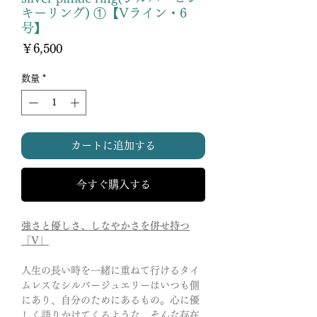
キーリング) ①【Vライン・6
号】
価
￥6,500
格
数量
*
カートに追加する
今すぐ購入する
強さと優しさ、しなやかさを併せ持つ
「V」
人生の長い時を一緒に重ねて行けるタイ
ムレスなシルバージュエリーはいつも側
にあり、自分のためにあるもの。心に優
しく語りかけてくるような、そんな存在