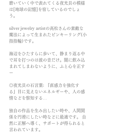
磨いていく中で表れてくる夜光貝の模様
は[地球の記憶]を宿しているのでしょ
う。
silver jewelry artistの高松さんの素敵な
魔法によって生まれたピンキーリング(小
指指輪)です。
海辺をひたすらに歩いて、静まり返る中
で耳を打つのは波の音だけ。闇に飲み込
まれてしまわないように、ふと心を正す
ー
◎夜光貝の石言葉: 『直感力を強化す
る』目に見えないエネルギーや、人の感
情などを察知する…
独自の作品を生み出したい時や、人間関
係を円滑にしたい時などに最適です。 自
然に正解へ導く、サポートが得られると
言われています。