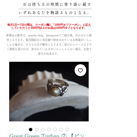
石は持ち主の時間に寄り添い続け
いずれあなたを物語るものとなる。
毎月1日〜7日の間は、クーポン欄に「1000円オフクーポン」と記入
していただくと3000円以上のお品は1000円オフとなります。
新商品の販売は、ameba blog、Instagramでご紹介後、次の日から販
売となります。販売開始日に実店舗で朝並ばれているお客様がいらっ
しゃる場合は、そちらの方が優先となります。前日からメールなどで
ご連絡を頂ければ、並ばれている方がいらっしゃらない場合、お取り
置きが出来ます。
Great Green Turban ② 【ピン