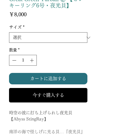
キーリング6号・夜光貝】
価
￥8,000
格
サイズ
*
数量
*
カートに追加する
今すぐ購入する
時空の波に打ち上げられし夜光貝
【Abyss StingRay】
南洋の海で怪しげに光る貝…『夜光貝』