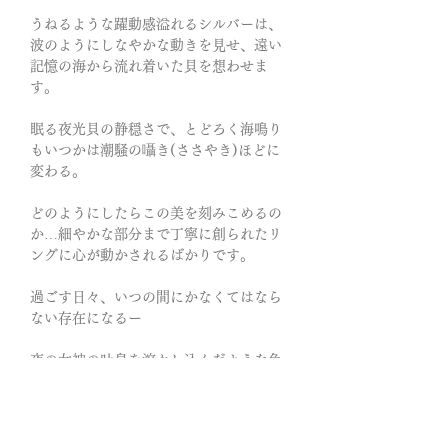
うねるような躍動感溢れるシルバーは、
波のようにしなやかな動きを見せ、遠い
記憶の海から流れ着いた貝を想わせま
す。
眠る夜光貝の静穏さで、とどろく海鳴り
もいつかは潮騒の囁き(ささやき)ほどに
変わる。
どのようにしたらこの美を刻みこめるの
か…細やかな部分まで丁寧に創られたリ
ングに心が動かされるばかりです。
過ごす日々、いつの間にかなくてはなら
ない存在になるー
夜の女神の吐息を溶かし込んだような色
と形…惑わせるような艶と気品に満ちた
夜光貝のピンキーリング。
曲線がなぞらえたsilverはひたすらに優し