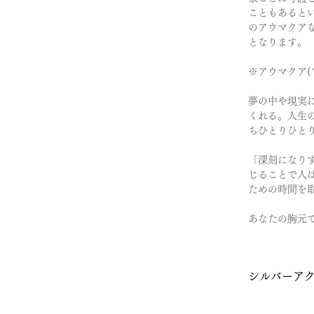
こともあると
のアウマクア
となります。
※アウマクア(
夢の中や現実
くれる。人生
ちひとりひと
「深刻になり
じることで人
ための時間を
あなたの胸元
シルバーア
こちらは「委託