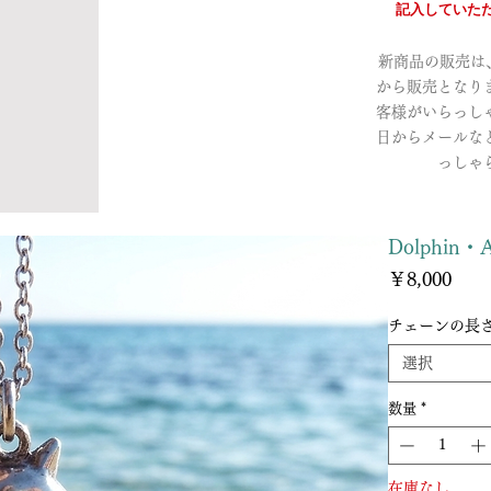
記入していただ
新商品の販売は、a
から販売となり
客様がいらっし
日からメールな
っしゃ
Dolphi
価
￥8,000
格
チェーンの長
選択
数量
*
在庫なし