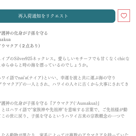
再入荷通知をリクエスト
守護神の化身が子孫を守る
makua
ウマクア (２点あり)
イプのSilver925ネックレス。愛らしいモチーフでも甘くなくchicな
…ゆらゆらと時の海を漂っているのでしょうか。
ワイ語でnai'a(ナイア)といい、幸運を波と共に運ぶ海の守り
ua(アウマクア)"の一人とされ、ハワイの人々に古くから大事にされてき
護神の化身が子孫を守る『アウマクア(ʻAumakua)』
」とはハワイ語で"家族神や先祖神"を意味する言葉で、ご先祖様が動
てこの世に戻り、子孫を守るというハワイ古来の宗教概念の一つで
となる動物が異なり、家系によっては複数のアウマクアを持っていた