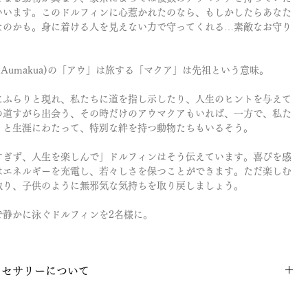
いいます。このドルフィンに心惹かれたのなら、もしかしたらあなた
なのかも。身に着ける人を見えない力で守ってくれる…素敵なお守り
ʻAumakua)の「アウ」は旅する「マクア」は先祖という意味。
にふらりと現れ、私たちに道を指し示したり、人生のヒントを与えて
の道すがら出会う、その時だけのアウマクアもいれば、一方で、私た
りと生涯にわたって、特別な絆を持つ動物たちもいるそう。
すぎず、人生を楽しんで」ドルフィンはそう伝えています。喜びを感
はエネルギーを充電し、若々しさを保つことができます。ただ楽しむ
取り、子供のように無邪気な気持ちを取り戻しましょう。
で静かに泳ぐドルフィンを2名様に。
クセサリーについて
商品」のため、当店のクーポン、¥1000オフは使用不可となりま