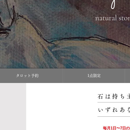
natural sto
タロット予約
1点限定
石は持ち
いずれあ
毎月1日〜7日