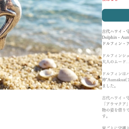
古代ハワイ・
Dolphin・Au
ドルフィン・ア
ドルフィンシェ
大人のムード
ドルフィンはハ
神"Aumak
ました。
古代ハワイ・守
「アウマクア
物の姿を借り
す。
家ごとに守護