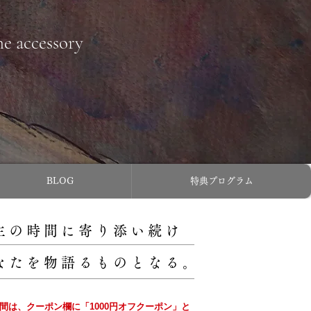
ne accessory
BLOG
特典プログラム
主の時間に寄り添い続け
なたを物語るものとなる。
の間は、クーポン欄に「1000円オフクーポン」と