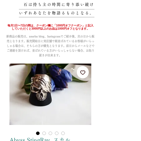
石は持ち主の時間に寄り添い続け
いずれあなたを物語るものとなる。
毎月1日〜7日の間は、クーポン欄に「1000円オフクーポン」と記入
していただくと3000円以上のお品は1000円オフとなります。
新商品の販売は、ameba blog、Instagramでご紹介後、次の日から販
売となります。販売開始日に実店舗で朝並ばれているお客様がいらっ
しゃる場合は、そちらの方が優先となります。前日からメールなどで
ご連絡を頂ければ、並ばれている方がいらっしゃらない場合、お取り
置きが出来ます。
Abyss StingRay スカル