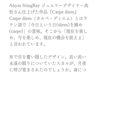
Abyss StingRay ジュエリーデザイナー高
松さん仕上げた作品『Carpe diem』
Carpe diem（カルペ・ディエム）とはラ
テン語で「今日という日(diem)を摘め
(carpe)」の意味。そこから「現在を楽し
め、今を楽しめ、現在の機会を捉えよ」
と言われています。
布で目を覆い隠したデザイン。長い長い
永遠の眠りについていたスカルが、月夜
に呼び覚まされたのでしょうか。身につ
けると、美しき結界に守られて、神聖な
空気だけが漂うかもしれない。
目に映る物と目に映らない物。
そのどちらが真理か…答えは出せまい。
真実ほど不確かなものは無く
大切な物ほど視界には映らない。
深々とした輝きが胸に迫る…心の瞳によ
って、目には見えなかった真実を確かめ