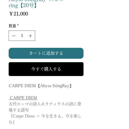
ring【20号】
価
￥21,000
格
数量
*
カートに追加する
今すぐ購入する
CARPE DIEM【Abyss StingRay】
CARPE DIEM
古代ローマの詩人ホラティウスの詩に登
場する語句
『Carpe Diem ＝ 今を生きる、今を楽し
む』