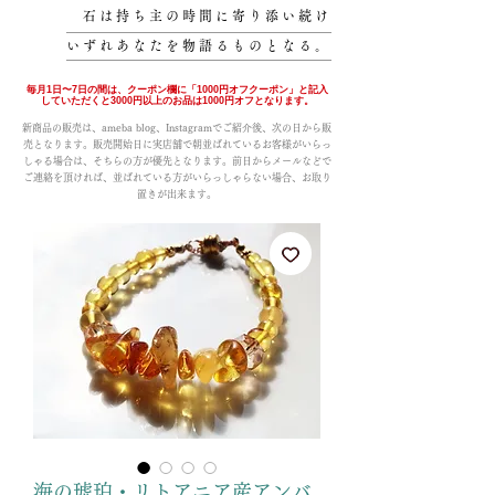
石は持ち主の時間に寄り添い続け
いずれあなたを物語るものとなる。
毎月1日〜7日の間は、クーポン欄に「1000円オフクーポン」と記入
していただくと3000円以上のお品は1000円オフとなります。
新商品の販売は、ameba blog、Instagramでご紹介後、次の日から販
売となります。販売開始日に実店舗で朝並ばれているお客様がいらっ
しゃる場合は、そちらの方が優先となります。前日からメールなどで
ご連絡を頂ければ、並ばれている方がいらっしゃらない場合、お取り
置きが出来ます。
海の琥珀・リトアニア産アンバ