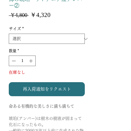
ー②
セ
￥4,320
通
 ￥4,800 
ー
常
ル
価
サイズ
*
価
格
格
数量
*
在庫なし
再入荷通知をリクエスト
命ある有機的な美しさに満ち満ちて
琥珀(アンバー)は樹木の樹液が固まって
化石になったもの。
一般的に2000万年以上前に生成された物