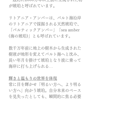
が琥珀と呼ばれています。
リトアニア・アンバーは、バルト海沿岸
のリトアニアで採掘される天然琥珀で、
「バルティックアンバー」「sea amber
(海の琥珀)」とも呼ばれています。
数千万年前に地上の樹木から生成された
樹液が地形を変えてバルト海へと沈み、
長い年月を掛けて琥珀となり波に乗って
海岸に打ち上げられる…
輝きと温もりの世界を体現
常に目を輝かせ「明るい方へ、より明る
い方へ」向かう琥珀。自分本来のペース
を見失ったとしても、瞬間的に焦る必要
がないことに気付かせてくれると言われ
ています。
嵐などで荒れた天候の翌朝には海岸にた
くさんの天然琥珀が打ち上げられている