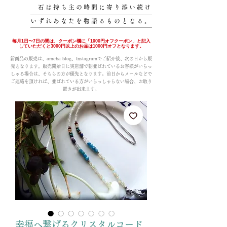
石は持ち主の時間に寄り添い続け
いずれあなたを物語るものとなる。
毎月1日〜7日の間は、クーポン欄に「1000円オフクーポン」と記入
していただくと3000円以上のお品は1000円オフとなります。
新商品の販売は、ameba blog、Instagramでご紹介後、次の日から販
売となります。販売開始日に実店舗で朝並ばれているお客様がいらっ
しゃる場合は、そちらの方が優先となります。前日からメールなどで
ご連絡を頂ければ、並ばれている方がいらっしゃらない場合、お取り
置きが出来ます。
幸福へ繋げるクリスタルコード