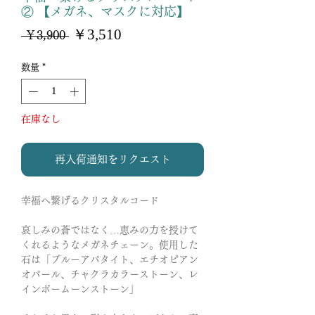
② 【メガネ、マスクに対応】
セ
￥3,510
通
 ￥3,900 
ー
常
ル
価
数量
*
価
格
格
在庫なし
再入荷通知をリクエスト
幸福へ繋げるクリスタルコード
哀しみの蒼ではなく…恵みの力を授けて
くれるようなメガネチェーン。使用した
石は「ブルーアパタイト、エチオピアン
オパール、チャクラカラーストーン、レ
インボームーンストーン」