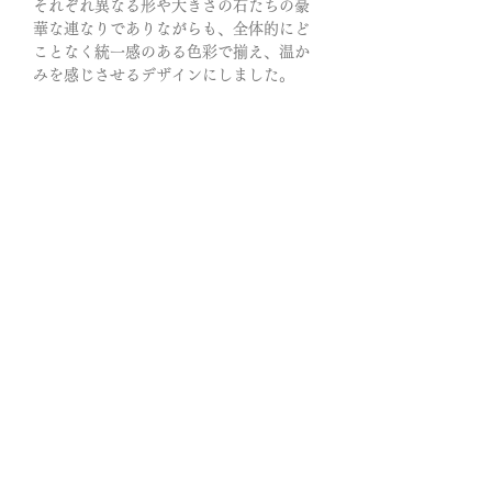
それぞれ異なる形や大きさの石たちの豪
華な連なりでありながらも、全体的にど
ことなく統一感のある色彩で揃え、温か
みを感じさせるデザインにしました。
クリスタルコードとは、メガネを首から
下げるための眼鏡用チェーンです。マス
クチェーンとしても、カード・IDホルダ
ーのネックレスとしてもご活用いただけ
ます。
心身のバランスを整え、幸福へ繋げるク
リスタルコード
◎ブルーアパタイトは、怒りや悲しみ、
混乱、妬みなどの心の毒素を取り除き、
思考をクリアにしていく…持ち主を守
り、目標に向かって導いてくれる組み合
わせと言われています。
規則正しく並んだ青い欠片。
儚く美しい輝きが胸に迫りくるー