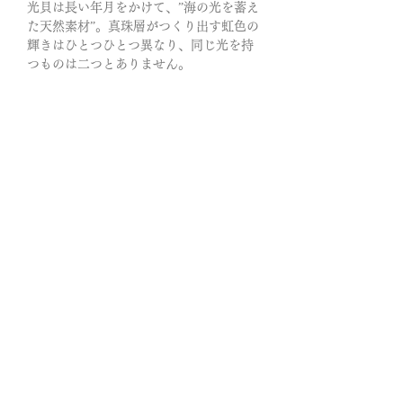
光貝は長い年月をかけて、”海の光を蓄え
た天然素材”。真珠層がつくり出す虹色の
輝きはひとつひとつ異なり、同じ光を持
つものは二つとありません。
時の螺旋は誰にも止めることは出来な
い…永遠に巡り続ける螺旋に蒼くしっと
りと輝く夜光貝を合わせたピアスのご紹
介です。耳元でゆらりゆらりと揺れる姿
は一層、麗しく感じます。
生命エネルギーを磁気のように集め、オ
ーラを色鮮やかに美しくしてくれる柔ら
かな輝きのブルー夜光貝。
◎螺旋と夜光貝から放たれるリズムは、
穏やかでゆっくりで、やさしい。マイナ
スの感情を手放し、心に余裕を生む…エ
ネルギーを奪うものから身を守るなどの
意味があります。