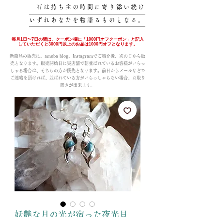
石は持ち主の時間に寄り添い続け
いずれあなたを物語るものとなる。
毎月1日〜7日の間は、クーポン欄に「1000円オフクーポン」と記入
していただくと3000円以上のお品は1000円オフとなります。
新商品の販売は、ameba blog、Instagramでご紹介後、次の日から販
売となります。販売開始日に実店舗で朝並ばれているお客様がいらっ
しゃる場合は、そちらの方が優先となります。前日からメールなどで
ご連絡を頂ければ、並ばれている方がいらっしゃらない場合、お取り
置きが出来ます。
妖艶な月の光が宿った夜光貝