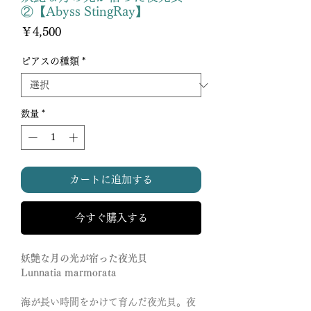
②【Abyss StingRay】
価
￥4,500
格
ピアスの種類
*
数量
*
カートに追加する
今すぐ購入する
妖艶な月の光が宿った夜光貝
Lunnatia marmorata
海が長い時間をかけて育んだ夜光貝。夜