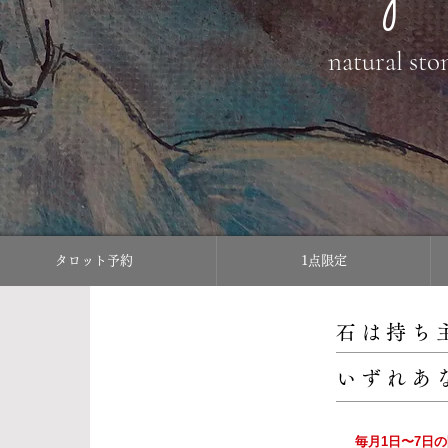
natural sto
タロット予約
1点限定
石は持ち
いずれあ
毎月1日〜7日