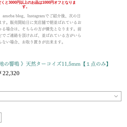
くと3000円以上のお品は1000円オフとなりま
す。
meba blog、Instagramでご紹介後、次の日
ます。販売開始日に実店舗で朝並ばれているお
ゃる場合は、そちらの方が優先となります。前
どでご連絡を頂ければ、並ばれている方がいら
らない場合、お取り置きが出来ます。
地の響鳴 》天然ターコイズ11,5mm【１点のみ】
セ
22,320
ー
ル
価
格