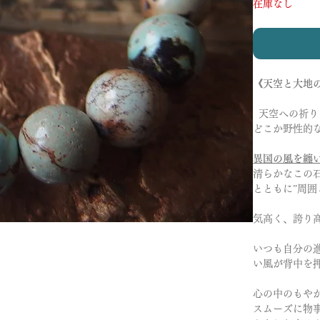
在庫なし
《天空と大地
天空への祈り
どこか野性的
異国の風を纏
清らかなこの
とともに”周囲
気高く、誇り
いつも自分の
い風が背中を
心の中のもや
スムーズに物