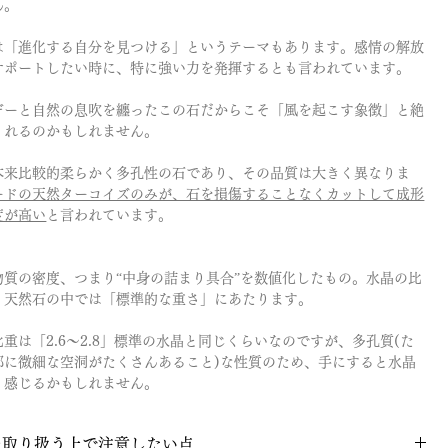
ん。
は「進化する自分を見つける」というテーマもあります。感情の解放
サポートしたい時に、特に強い力を発揮するとも言われています。
ギーと自然の息吹を纏ったこの石だからこそ「風を起こす象徴」と絶
くれるのかもしれません。
本来比較的柔らかく多孔性の石であり、その品質は大きく異なりま
ードの天然ターコイズのみが、石を損傷することなくカットして成形
度が高い
と言われています。
物質の密度、つまり“中身の詰まり具合”を数値化したもの。水晶の比
で、天然石の中では「標準的な重さ」にあたります。
重は「2.6〜2.8」標準の水晶と同じくらいなのですが、多孔質(た
部に微細な空洞がたくさんあること)な性質のため、手にすると水晶
く感じるかもしれません。
を取り扱う上で注意したい点