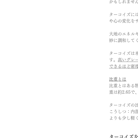
かもしれませ
ターコイズに
や心の変化を
大地のエネル
妙に調和して
ターコイズは
す。
高いグレ
できるほど密
比重とは
比重とはある
重は約2.65
ターコイズの比
こうしつ：内
よりも少し軽
ターコイズ