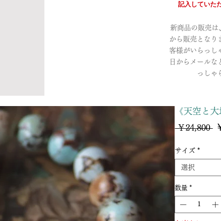
記入していただ
新商品の販売は、a
から販売となり
客様がいらっし
日からメールな
っしゃ
《天空と大
￥
通
 ￥24,800 
常
価
サイズ
*
格
選択
数量
*