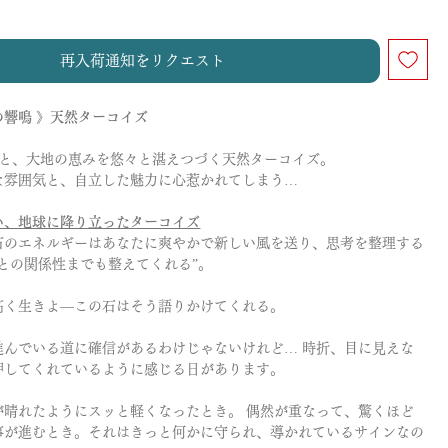
再入荷通知をリクエスト
の響鳴 》天然ターコイズ
と、大地の恵みを悠々と湛えつづく天然ターコイズ。
な雰囲気と、自立した魅力に心惹かれてしまう…
い、地球に降り立ったターコイズ
石のエネルギーはあなたに爽やかで新しい風を送り、思考を整理する
との関係性までも整えてくれる”。
高く生きよ—この石はそう語りかけてくれる。
進んでいる道に確信があるわけじゃないけれど… 時折、目に見えな
押してくれているように感じる日があります。
が晴れたようにスッと軽くなったとき。 偶然が重なって、驚くほど
事が進むとき。それはきっと何かに守られ、導かれているサインなの