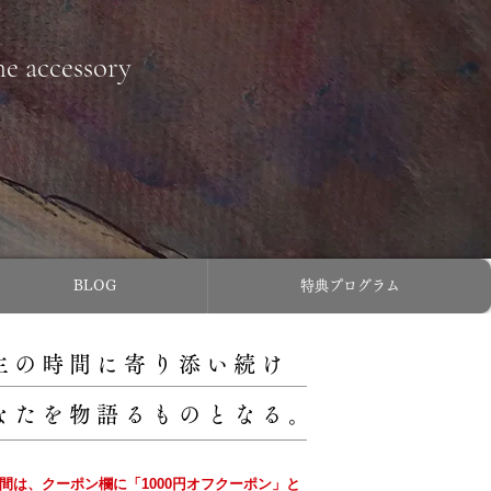
ne accessory
BLOG
特典プログラム
主の時間に寄り添い続け
なたを物語るものとなる。
の間は、クーポン欄に「1000円オフクーポン」と