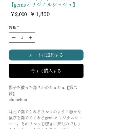
【gemsオリジナルシュシュ】
セ
￥1,800
通
 ￥2,000 
ー
常
ル
価
数量
*
価
格
格
カートに追加する
今すぐ購入する
帽子を被った鳥さんのシュシュ【第二
段】
chouchou
耳元で奏でられるワルツのように静かな
歓びを奏でてくれるgemsオリジナルシュ
シュ。そのワルツを聴きに来たのでしょ