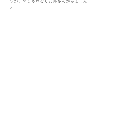
うか、おしゃれをした鳥さんがちょこん
と…
大人の雰囲気を思わせる優しくて落ち着
いたピンクの天然石は『ローズ・シリシ
ャスシスト』1853年にイタリア北部で発
見されました。
心の緊張を解き、自然体な自分でいられ
るようにサポートする石。「運命からの
解放」といった意味もあり、今まで想像
していなかった”輝く未来を選べるように
なる”と言われています。
多くの神話に登場する鳥は「神の使い・
導き手」」を象徴すると言われていま
す。人々の心に翼を与え、ポジティブな
変化をもたらしてくれる…幸運を知らせ
るメッセンジャーとも言われています。
羽根を休めたおしゃれな鳥…素敵な旅先
が決まりますように。