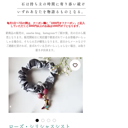
石は持ち主の時間に寄り添い続け
いずれあなたを物語るものとなる。
毎月1日〜7日の間は、クーポン欄に「1000円オフクーポン」と記入
していただくと3000円以上のお品は1000円オフとなります。
新商品の販売は、ameba blog、Instagramでご紹介後、次の日から販
売となります。販売開始日に実店舗で朝並ばれているお客様がいらっ
しゃる場合は、そちらの方が優先となります。前日からメールなどで
ご連絡を頂ければ、並ばれている方がいらっしゃらない場合、お取り
置きが出来ます。
ローズ・シリシャスシスト