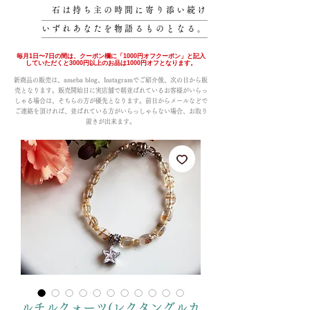
石は持ち主の時間に寄り添い続け
いずれあなたを物語るものとなる。
毎月1日〜7日の間は、クーポン欄に「1000円オフクーポン」と記入
していただくと3000円以上のお品は1000円オフとなります。
新商品の販売は、ameba blog、Instagramでご紹介後、次の日から販
売となります。販売開始日に実店舗で朝並ばれているお客様がいらっ
しゃる場合は、そちらの方が優先となります。前日からメールなどで
ご連絡を頂ければ、並ばれている方がいらっしゃらない場合、お取り
置きが出来ます。
ルチルクォーツ(レクタングルカ