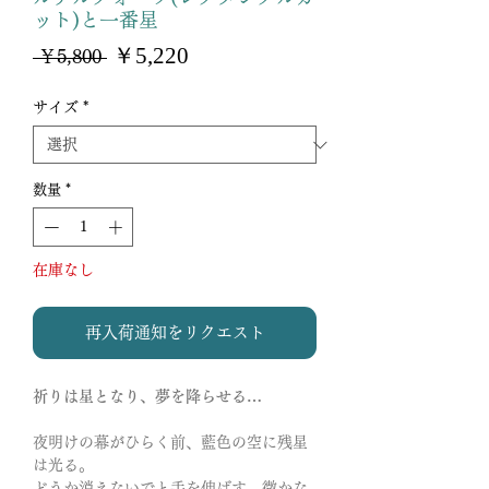
ット)と一番星
セ
￥5,220
通
 ￥5,800 
ー
常
ル
価
サイズ
*
価
格
格
数量
*
在庫なし
再入荷通知をリクエスト
祈りは星となり、夢を降らせる…
夜明けの幕がひらく前、藍色の空に残星
は光る。
どうか消えないでと手を伸ばす…微かな